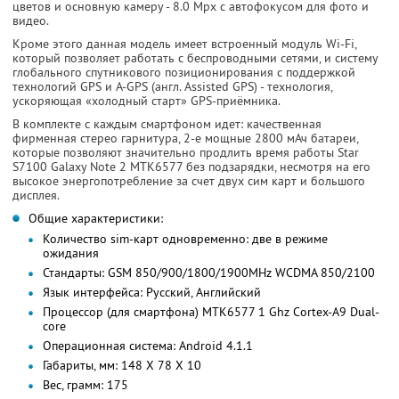
цветов и основную камеру - 8.0 Mpx с автофокусом для фото и
видео.
Кроме этого данная модель имеет встроенный модуль Wi-Fi,
который позволяет работать с беспроводными сетями, и систему
глобального спутникового позиционирования с поддержкой
технологий GPS и A-GPS (англ. Assisted GPS) - технология,
ускоряющая «холодный старт» GPS-приёмника.
В комплекте с каждым смартфоном идет: качественная
фирменная стерео гарнитура, 2-е мощные 2800 мАч батареи,
которые позволяют значительно продлить время работы Star
S7100 Galaxy Note 2 MTK6577 без подзарядки, несмотря на его
высокое энергопотребление за счет двух сим карт и большого
дисплея.
Общие характеристики:
Количество sim-карт одновременно: две в режиме
ожидания
Стандарты: GSM 850/900/1800/1900MHz WCDMA 850/2100
Язык интерфейса: Русский, Английский
Процессор (для смартфона) MTK6577 1 Ghz Cortex-A9 Dual-
core
Операционная система: Android 4.1.1
Габариты, мм: 148 X 78 X 10
Вес, грамм: 175