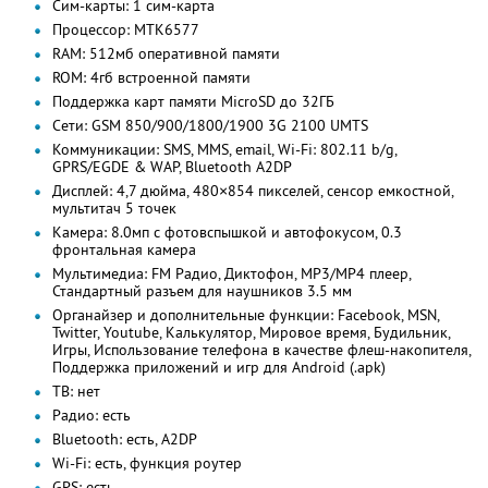
Сим-карты: 1 сим-карта
Процессор: MTK6577
RAM: 512мб оперативной памяти
ROM: 4гб встроенной памяти
Поддержка карт памяти MicroSD до 32ГБ
Сети: GSM 850/900/1800/1900 3G 2100 UMTS
Коммуникации: SMS, MMS, email, Wi-Fi: 802.11 b/g,
GPRS/EGDE & WAP, Bluetooth A2DP
Дисплей: 4,7 дюйма, 480×854 пикселей, сенсор емкостной,
мультитач 5 точек
Камера: 8.0мп с фотовспышкой и автофокусом, 0.3
фронтальная камера
Мультимедиа: FM Радио, Диктофон, MP3/MP4 плеер,
Стандартный разъем для наушников 3.5 мм
Органайзер и дополнительные функции: Facebook, MSN,
Twitter, Youtube, Калькулятор, Мировое время, Будильник,
Игры, Использование телефона в качестве флеш-накопителя,
Поддержка приложений и игр для Android (.apk)
ТВ: нет
Радио: есть
Bluetooth: есть, A2DP
Wi-Fi: есть, функция роутер
GPS: есть