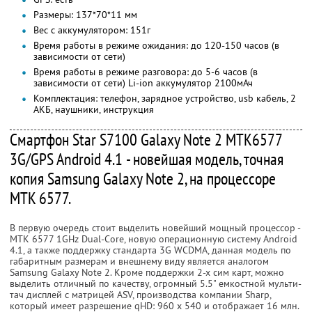
Размеры: 137*70*11 мм
Вес с аккумулятором: 151г
Время работы в режиме ожидания: до 120-150 часов (в
зависимости от сети)
Время работы в режиме разговора: до 5-6 часов (в
зависимости от сети) Li-ion аккумулятор 2100мАч
Комплектация: телефон, зарядное устройство, usb кабель, 2
АКБ, наушники, инструкция
Смартфон Star S7100 Galaxy Note 2 MTK6577
3G/GPS Android 4.1 - новейшая модель, точная
копия Samsung Galaxy Note 2, на процессоре
MTK 6577.
В первую очередь стоит выделить новейший мощный процессор -
MTK 6577 1GHz Dual-Core, новую операционную систему Android
4.1, а также поддержку стандарта 3G WCDMA, данная модель по
габаритным размерам и внешнему виду является аналогом
Samsung Galaxy Note 2. Кроме поддержки 2-х сим карт, можно
выделить отличный по качеству, огромный 5.5" емкостной мульти-
тач дисплей с матрицей ASV, производства компании Sharp,
который имеет разрешение qHD: 960 x 540 и отображает 16 млн.