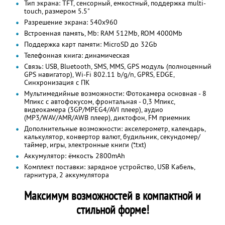
Тип экрана: TFT, сенсорный, емкостный, поддержка multi-
touch, размером 5.5"
Разрешение экрана: 540х960
Встроенная память, Mb: RAM 512Mb, ROM 4000Mb
Поддержка карт памяти: MicroSD до 32Gb
Телефонная книга: динамическая
Связь: USB, Bluetooth, SMS, MMS, GPS модуль (полноценный
GPS навигатор), Wi-Fi 802.11 b/g/n, GPRS, EDGE,
Синхронизация с ПК
Мультимедийные возможности: Фотокамера основная - 8
Мпикс с автофокусом, фронтальная - 0,3 Мпикс,
видеокамера (3GP/MPEG4/AVI плеер), аудио
(MP3/WAV/AMR/AWB плеер), диктофон, FM приемник
Дополнительные возможности: акселерометр, календарь,
калькулятор, конвертор валют, будильник, секундомер/
таймер, игры, электронные книги (*.txt)
Аккумулятор: ёмкость 2800mАh
Комплект поставки: зарядное устройство, USB Кабель,
гарнитура, 2 аккумулятора
Максимум возможностей в компактной и
стильной форме!