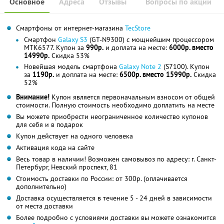
Основное
Адреса
Отзывы
Вопросы по акции
Смартфоны от интернет-магазина
TecStore
Смартфон
Galaxy S3
(GT-N9300) с мощнейшим процессором
MTK6577. Купон за
990р.
и доплата на месте:
6000р. вместо
14990р.
Скидка 53%
Новейшая модель смартфона
Galaxy Note 2
(S7100). Купон
за
1190р.
и доплата на месте:
6500р. вместо 15990р.
Скидка
52%
Внимание!
Купон является первоначальным взносом от общей
стоимости. Полную стоимость необходимо доплатить на месте
Вы можете приобрести неограниченное количество купонов
для себя и в подарок
Купон действует на одного человека
Активация кода на сайте
Весь товар в наличии! Возможен самовывоз по адресу: г. Санкт-
Петербург, Невский проспект, 81
Стоимость доставки по России: от 300р. (оплачивается
дополнительно)
Доставка осуществляется в течение 5 - 24 дней в зависимости
от места доставки
Более подробно с условиями доставки вы можете ознакомится