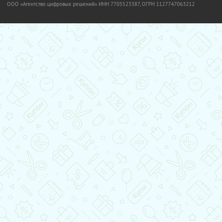
OOO «Агентство цифровых решений» ИНН 7705523387, ОГРН 1127747063212