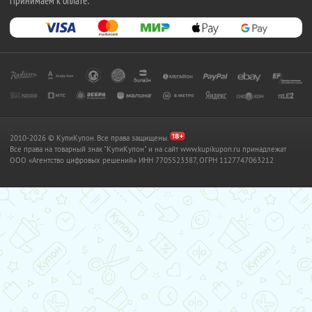
Принимаем к оплате:
2010-2026 © КупиКупон. Все права защищены.
Все права на товарный знак "КупиКупон" и на сайт www.kupikupon.ru принадлежат
OOO «Агентство цифровых решений» ИНН 7705523387, ОГРН 1127747063212