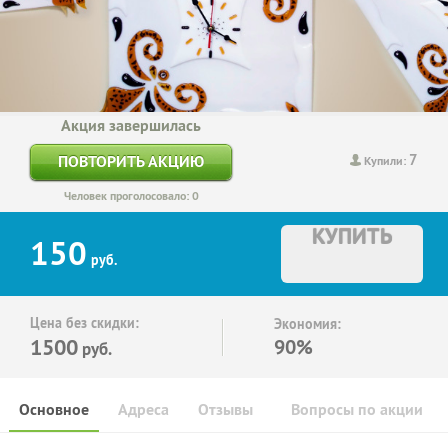
Акция завершилась
7
ПОВТОРИТЬ АКЦИЮ
Купили:
Человек проголосовало: 0
КУПИТЬ
150
руб.
Цена без скидки:
Экономия:
1500
90%
руб.
Основное
Адреса
Отзывы
Вопросы по акции