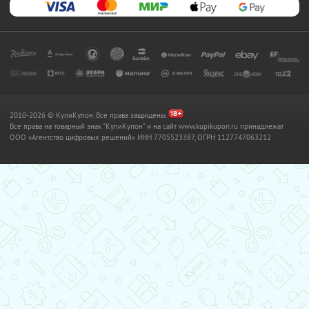
2010-2026 © КупиКупон. Все права защищены.
Все права на товарный знак "КупиКупон" и на сайт www.kupikupon.ru принадлежат
OOO «Агентство цифровых решений» ИНН 7705523387, ОГРН 1127747063212