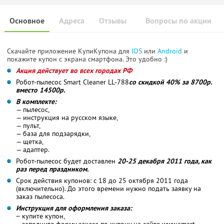
Основное
Адреса
Отзывы
Вопросы по акции
Скачайте приложение КупиКупона для
IOS
или
Android
и
покажите купон с экрана смартфона. Это удобно :)
Акция действует во всех городах РФ
Робот-пылесос Smart Cleaner LL-788
со скидкой 40% за 8700р.
вместо 14500р.
В комплекте:
— пылесос,
— инструкция на русском языке,
— пульт,
— база для подзарядки,
— щетка,
— адаптер.
Робот-пылесос будет доставлен
20-25 декабря 2011 года, как
раз перед праздником.
Срок действия купонов: с 18 до 25 октября 2011 года
(включительно). До этого времени нужно подать заявку на
заказ пылесоса.
Инструкция для оформления заказа:
− купите купон,
− заполните форму заказа по купону на сайте www.smart-