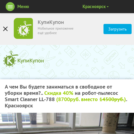
Меню
Красноярск
КупиКупон
Мобильное приложение
Загрузить
ещё удобнее
А чем Вы будете заниматься в свободное от
уборки время?..
Скидка 40%
на робот-пылесос
Smart Сleaner LL-788
(8700руб. вместо
14500руб.
)
.
Красноярск