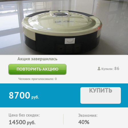
Акция завершилась
86
ПОВТОРИТЬ АКЦИЮ
Купили:
Человек проголосовало: 0
КУПИТЬ
8700
руб.
Цена без скидки:
Экономия:
14500
40%
руб.