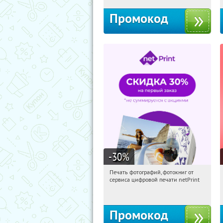
Промокод
-30
%
Печать фотографий, фотокниг от
17:10:13
Получили:
4
сервиса цифровой печати netPrint
Россия
Промокод