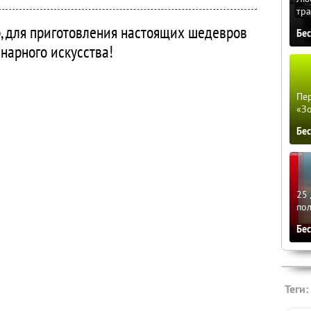
тра
 для приготовления настоящих шедевров
Бе
нарного искусства!
Пер
«З
Бе
25 
по
Бе
Теги: