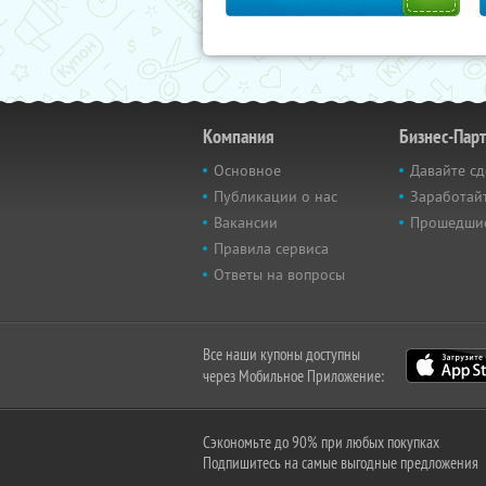
Компания
Бизнес-Пар
Основное
Давайте сд
Публикации о нас
Заработайт
Вакансии
Прошедши
Правила сервиса
Ответы на вопросы
Все наши купоны доступны
через Мобильное Приложение:
Сэкономьте до 90% при любых покупках
Подпишитесь на самые выгодные предложения