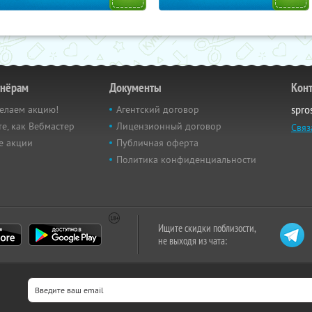
тнёрам
Документы
Кон
елаем акцию!
Агентский договор
spro
е, как Вебмастер
Лицензионный договор
Связ
е акции
Публичная оферта
Политика конфиденциальности
Ищите скидки поблизости,
не выходя из чата: