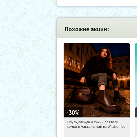
Похожие акции:
-30
%
Обувь, одежда и сумки для всей
17:10:13
Получили:
30
семьи в магазине kari на Wildberries
Россия