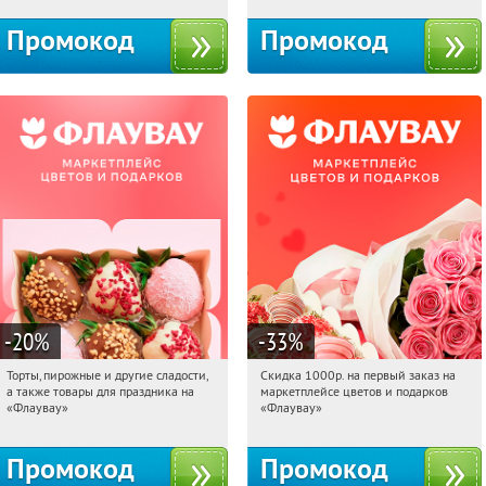
Промокод
Промокод
-20
%
-33
%
Торты, пирожные и другие сладости,
Скидка 1000р. на первый заказ на
17:10:13
Получили:
6
17:10:13
Получили:
18
а также товары для праздника на
маркетплейсе цветов и подарков
Россия
Россия
«Флаувау»
«Флаувау»
Промокод
Промокод