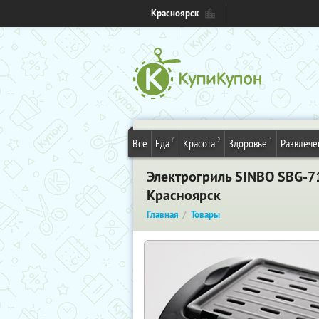
Красноярск
6
2
1
Все
Еда
Красота
Здоровье
Развлече
Электрогриль SINBO SBG-71
Красноярск
Главная
Товары