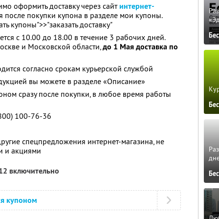
имо оформить доставку через сайт
интернет-
Ра
я после покупки купона в разделе мои купоны.
«Э
ть купоны">>"заказать доставку"
Бе
тся с 10.00 до 18.00 в течение 3 рабочих дней.
оскве и Московской области,
до 1 Мая доставка по
дится согласно срокам курьерской службой
дукцией вы можете в разделе «Описание»
Кур
оном сразу после покупки, в любое время работы
Бе
800) 100-76-36
другие спецпредложения интернет-магазина, не
Ра
и и акциями
дне
012 включительно
Бе
ся купоном
Люб