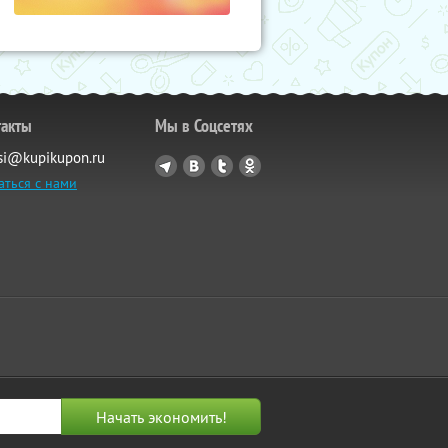
такты
Мы в Соцсетях
si@kupikupon.ru
аться с нами