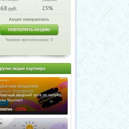
Экономия:
568
23%
руб.
Акция завершилась
ПОВТОРИТЬ АКЦИЮ
Человек проголосовало: 0
ругие акции партнера
сплатный вводный урок от онлайн-
олы Skysmart
сплатно
-100%