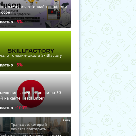
зличные курсы от онлайн-академии
дюсон»
сплатно
-5%
сы от онлайн-школы Skillfactory
сплатно
-5%
змещение вашей вакансии на 30
й на сайте HeadHunter
сплатно
-100%
ой трансфер от сервиса заказа