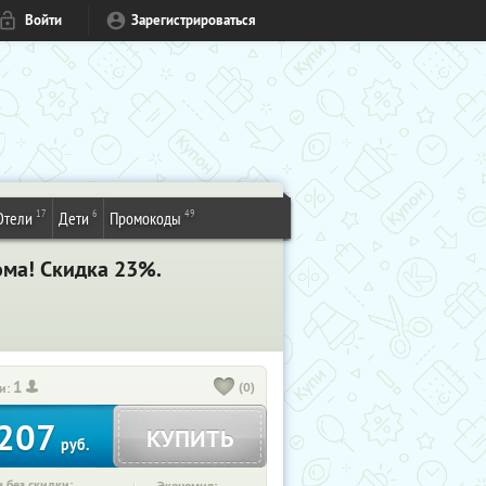
Войти
Зарегистрироваться
17
6
49
Отели
Дети
Промокоды
ома! Скидка 23%.
1
(0)
и:
207
КУПИТЬ
руб.
 без скидки: