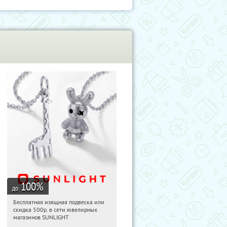
100
%
до
Бесплатная изящная подвеска или
17:10:13
Получили:
73
скидка 500р. в сети ювелирных
Россия
магазинов SUNLIGHT