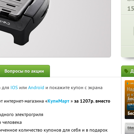
1
Вопросы по акции
Д
а для
IOS
или
Android
и покажите купон с экрана
Бе
т интернет-магазина «
КупиМарт
»
за 1207р. вместо
шк
Бе
 одного электрогриля
о человека
ченное количество купонов для себя и в подарок