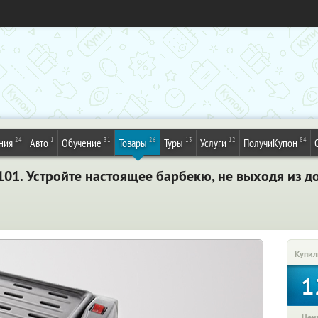
24
1
31
26
13
12
84
ния
Авто
Обучение
Товары
Туры
Услуги
ПолучиКупон
01. Устройте настоящее барбекю, не выходя из д
Купил
1
Цена