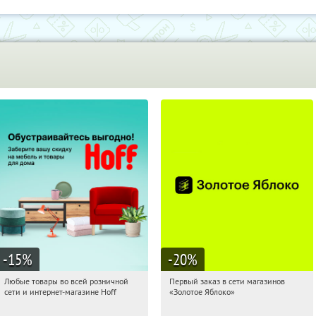
-15
%
-20
%
Любые товары во всей розничной
Первый заказ в сети магазинов
17:10:13
Получили:
83
17:10:13
Получи первым!
сети и интернет-магазине Hoff
«Золотое Яблоко»
Москва, 1-й Волоколамский проезд,
Россия
10с1