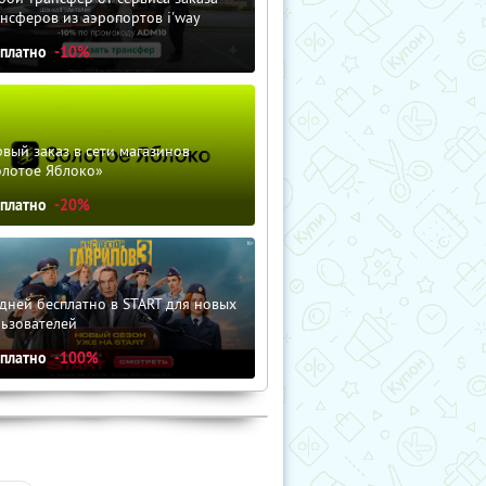
нсферов из аэропортов i'way
сплатно
-10%
вый заказ в сети магазинов
олотое Яблоко»
сплатно
-20%
дней бесплатно в START для новых
льзователей
сплатно
-100%