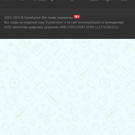
2010-2026 © КупиКупон. Все права защищены.
Все права на товарный знак "КупиКупон" и на сайт www.kupikupon.ru принадлежат
OOO «Агентство цифровых решений» ИНН 7705523387, ОГРН 1127747063212