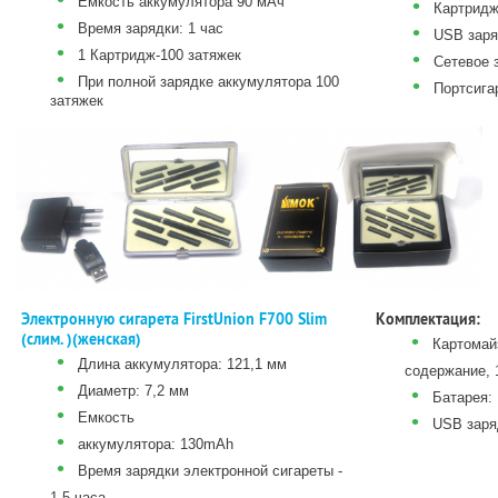
Емкость аккумулятора 90 мАч
•
Картридж
•
Время зарядки: 1 час
•
USB заря
•
1 Картридж-100 затяжек
•
Сетевое 
•
При полной зарядке аккумулятора 100
•
Портсига
затяжек
Электронную сигарета FirstUnion F700 Slim
Комплектация:
(слим. )(женская)
•
Картомайз
•
Длина аккумулятора: 121,1 мм
содержание, 
•
Диаметр: 7,2 мм
•
Батарея: 
•
Емкость
•
USB заря
•
аккумулятора: 130mAh
•
Время зарядки электронной сигареты -
1,5 часа