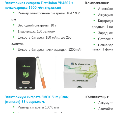
Электронная сигарета FirstUnion YH4802 +
Комплектация:
пачка-зарядка 1200 мАч. (мужская)
•
Атомайзе
•
Размер электронные сигареты: 104 * 9.2
•
Аккумуля
мм
•
Картридж:
•
Вес одной сигареты: 10 г
средние, 1 ни
•
1 картридж: 150 затяжек
•
Зарядное 
•
Емкость батареи: 180 мАч., до 250
•
Сетевое з
затяжек
•
Пачка-зар
•
пачки, 1 фона
Емкость батареи пачки-зарядки: 1200mAh
Электронную сигарета SMOK Slim (Слим)
Комплектация:
(женская) 88 с зеркалом.
•
Аккумуля
•
Размер сигареты 100*6 мм
•
Атомайзе
•