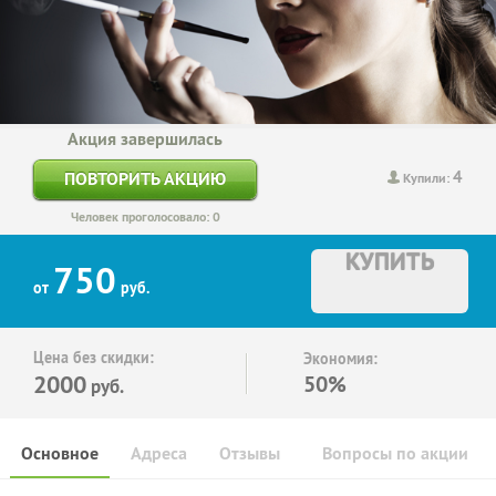
Акция завершилась
4
ПОВТОРИТЬ АКЦИЮ
Купили:
Человек проголосовало: 0
КУПИТЬ
750
от
руб.
Цена без скидки:
Экономия:
2000
50%
руб.
Основное
Адреса
Отзывы
Вопросы по акции