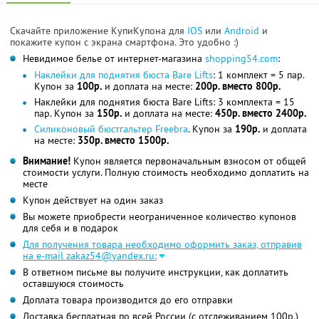
Скачайте приложение КупиКупона для
IOS
или
Android
и
покажите купон с экрана смартфона. Это удобно :)
Невидимое белье от интернет-магазина
shopping54.com
:
Наклейки для поднятия бюста Bare Lifts
: 1 комплект = 5 пар.
Купон за
100р.
и доплата на месте:
200р. вместо 800р.
Наклейки для поднятия бюста Bare Lifts: 3 комплекта = 15
пар. Купон за
150р.
и доплата на месте:
450р. вместо 2400р.
Силиконовый бюстгальтер Freebra
. Купон за
190р.
и доплата
на месте:
350р. вместо 1500р.
Внимание!
Купон является первоначальным взносом от общей
стоимости услуги. Полную стоимость необходимо доплатить на
месте
Купон действует на один заказ
Вы можете приобрести неограниченное количество купонов
для себя и в подарок
Для получения товара необходимо оформить заказ, отправив
на e-mail zakaz54@yandex.ru:
В ответном письме вы получите инструкции, как доплатить
оставшуюся стоимость
Доплата товара производится до его отправки
Доставка бесплатная по всей России (с отслеживанием 100р.)