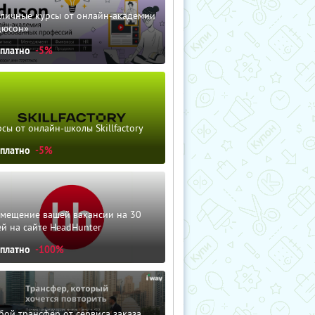
зличные курсы от онлайн-академии
дюсон»
сплатно
-5%
сы от онлайн-школы Skillfactory
сплатно
-5%
змещение вашей вакансии на 30
й на сайте HeadHunter
сплатно
-100%
ой трансфер от сервиса заказа