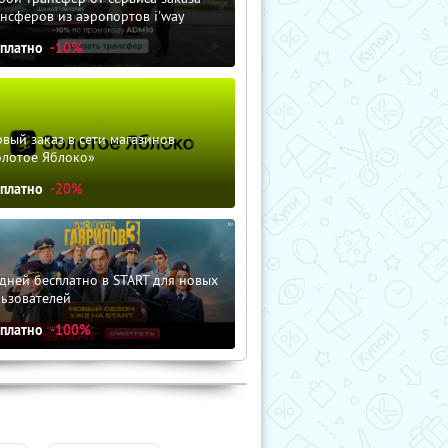
нсферов из аэропортов i'way
сплатно
-10%
вый заказ в сети магазинов
олотое Яблоко»
сплатно
-20%
дней бесплатно в START для новых
льзователей
сплатно
-100%