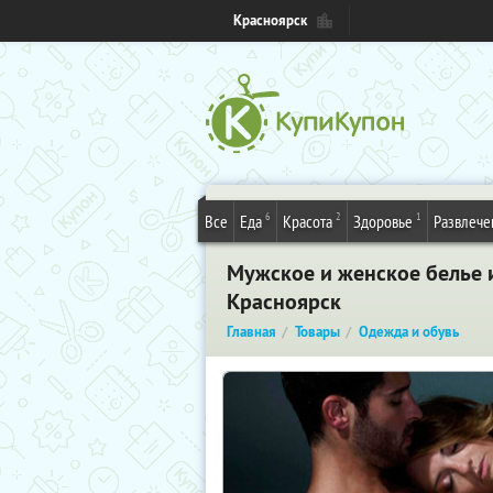
Красноярск
6
2
1
Все
Еда
Красота
Здоровье
Развлече
Мужское и женское белье и
Красноярск
Главная
Товары
Одежда и обувь