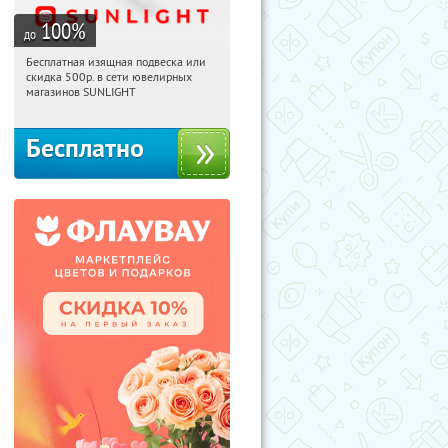
100
%
до
Бесплатная изящная подвеска или
08:57:44
Получили:
73
скидка 500р. в сети ювелирных
Россия
магазинов SUNLIGHT
Бесплатно