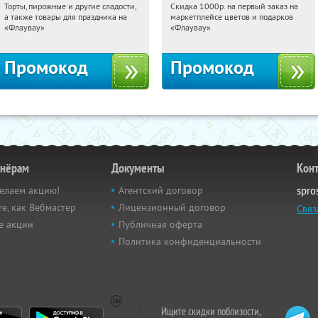
Торты, пирожные и другие сладости,
Скидка 1000р. на первый заказ на
08:57:44
Получили:
6
08:57:44
Получили:
18
а также товары для праздника на
маркетплейсе цветов и подарков
Россия
Россия
«Флаувау»
«Флаувау»
Промокод
Промокод
тнёрам
Документы
Кон
елаем акцию!
Агентский договор
spro
е, как Вебмастер
Лицензионный договор
Связ
е акции
Публичная оферта
Политика конфиденциальности
Ищите скидки поблизости,