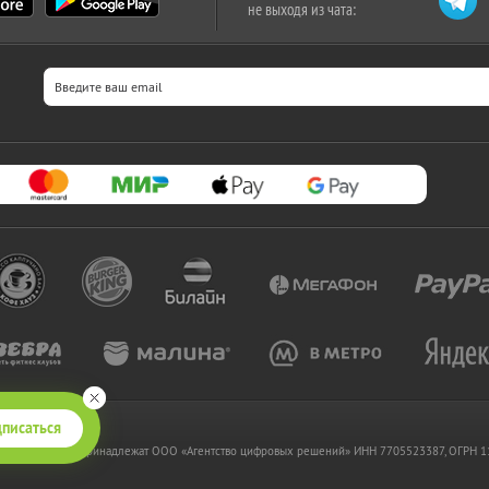
не выходя из чата:
писаться
 www.kupikupon.ru принадлежат OOO «Агентство цифровых решений» ИНН 7705523387, ОГРН