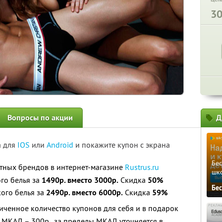
3
Вопросы по акции
Д
а для
IOS
или
Android
и покажите купон с экрана
Бе
стных брендов в интернет-магазине
Rustrus.ru
шк
го белья за
1490р. вместо 3000р.
Скидка
50%
Бе
ого белья за
2490р. вместо 6000р.
Скидка
59%
ченное количество купонов для себя и в подарок
 МКАД – 300р., за пределы МКАД уточняется в