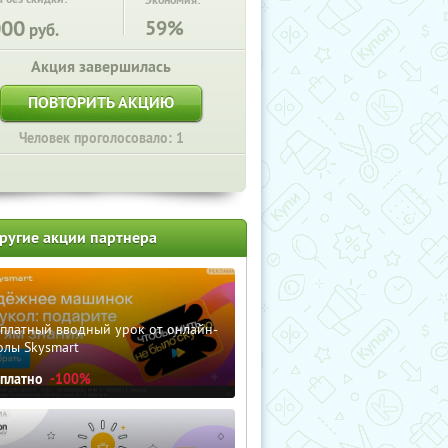
Экономия:
000
59%
руб.
Акция завершилась
ПОВТОРИТЬ АКЦИЮ
Человек проголосовало: 1
ругие акции партнера
сплатный вводный урок от онлайн-
олы Skysmart
сплатно
-100%