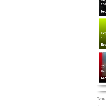
тра
Бе
Пер
«З
Бе
25 
по
Бе
Теги: