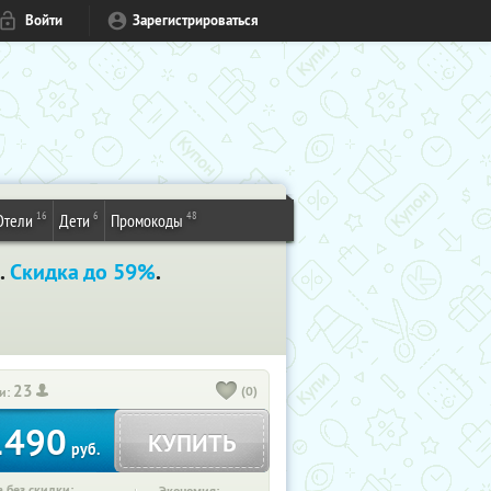
Войти
Зарегистрироваться
16
6
48
Отели
Дети
Промокоды
.
Скидка до 59%
.
23
(0)
и:
1490
КУПИТЬ
руб.
 без скидки: