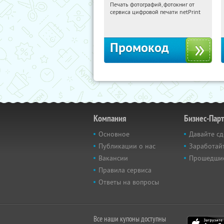
Печать фотографий, фотокниг от
08:57:44
Получили:
4
сервиса цифровой печати netPrint
Россия
Промокод
Компания
Бизнес-Пар
Основное
Давайте сд
Публикации о нас
Заработайт
Вакансии
Прошедши
Правила сервиса
Ответы на вопросы
Все наши купоны доступны