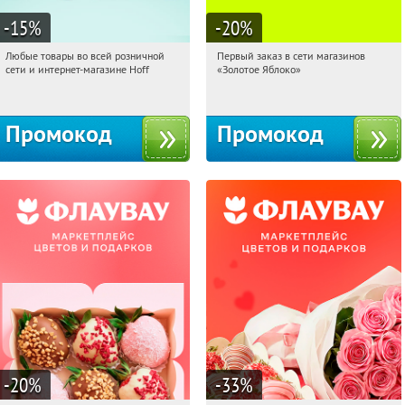
-15
%
-20
%
Любые товары во всей розничной
Первый заказ в сети магазинов
08:57:44
Получили:
83
08:57:44
Получи первым!
сети и интернет-магазине Hoff
«Золотое Яблоко»
Москва, 1-й Волоколамский проезд,
Россия
10с1
Промокод
Промокод
-20
%
-33
%