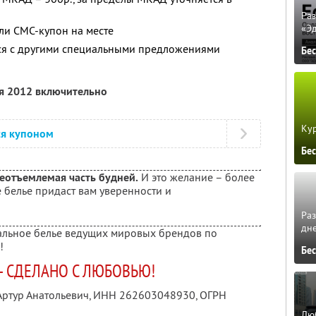
Ра
«Э
ли СМС-купон на месте
тся с другими специальными предложениями
Бе
ря 2012 включительно
Кур
ся купоном
Бе
еотъемлемая часть будней.
И это желание – более
 белье придаст вам уверенности и
Ра
дне
альное белье ведущих мировых брендов по
!
Бе
– СДЕЛАНО С ЛЮБОВЬЮ!
Артур Анатольевич,
ИНН 262603048930
, ОГРН
Люб