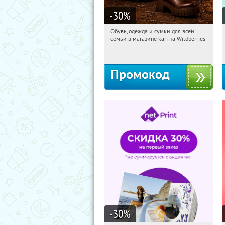
-30
%
Обувь, одежда и сумки для всей
08:57:44
Получили:
30
семьи в магазине kari на Wildberries
Россия
Промокод
-30
%