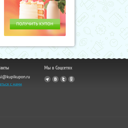
такты
Мы в Соцсетях
si@kupikupon.ru
аться с нами