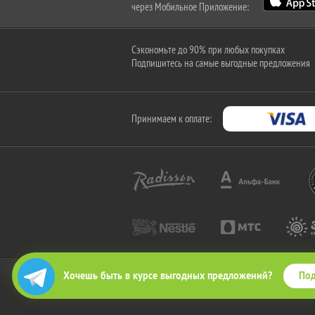
через Мобильное Приложение:
Сэкономьте до 90% при любых покупках
Подпишитесь на самые выгодные предложения
Принимаем к оплате:
Под
Хочешь быть в курсе выгодных предложений?
2010-2026 © КупиКупон. Все права защищены.
Все права на товарный знак "КупиКупон" и на сайт