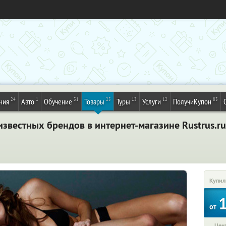
24
1
31
25
13
12
83
ния
Авто
Обучение
Товары
Туры
Услуги
ПолучиКупон
звестных брендов в интернет-магазине Rustrus.ru
Купил
от
Цена