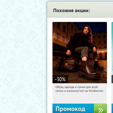
Похожие акции:
-30
%
Обувь, одежда и сумки для всей
13:05:52
Получили:
32
семьи в магазине kari на Wildberries
Россия
Промокод