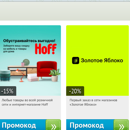
-15
%
-20
%
Любые товары во всей розничной
Первый заказ в сети магазинов
13:05:52
Получили:
83
13:05:52
Получи первым!
сети и интернет-магазине Hoff
«Золотое Яблоко»
Москва, 1-й Волоколамский проезд,
Россия
10с1
Промокод
Промокод