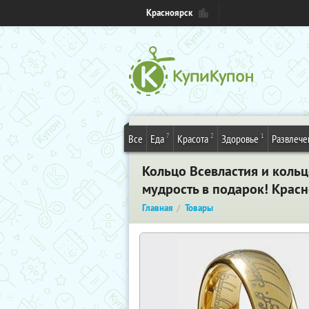
Красноярск
7
2
1
Все
Еда
Красота
Здоровье
Развлече
Кольцо Всевластия и кольц
мудрость в подарок! Крас
Главная
Товары