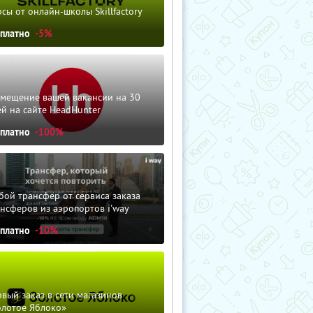
сы от онлайн-школы Skillfactory
сплатно
-5%
змещение вашей вакансии на 30
й на сайте HeadHunter
сплатно
-100%
ой трансфер от сервиса заказа
нсферов из аэропортов i'way
сплатно
-10%
вый заказ в сети магазинов
олотое Яблоко»