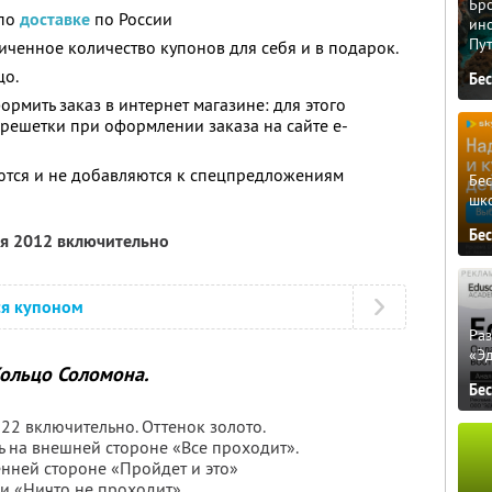
Бро
 по
доставке
по России
ино
Пу
ченное количество купонов для себя и в подарок.
цо.
Бе
рмить заказ в интернет магазине: для этого
 решетки при оформлении заказа на сайте e-
ются и не добавляются к спецпредложениям
Бе
шк
Бе
ля 2012 включительно
ся купоном
Ра
«Э
ольцо Соломона.
Бе
 22 включительно. Оттенок золото.
ь на внешней стороне «Все проходит».
енней стороне «Пройдет и это»
и «Ничто не проходит».