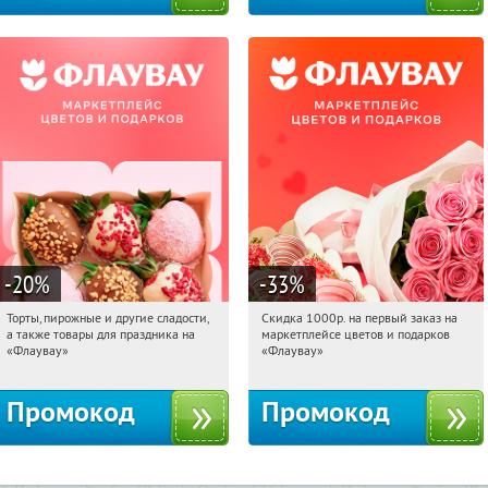
-20
%
-33
%
Торты, пирожные и другие сладости,
Скидка 1000р. на первый заказ на
13:05:52
Получили:
6
13:05:52
Получили:
18
а также товары для праздника на
маркетплейсе цветов и подарков
Россия
Россия
«Флаувау»
«Флаувау»
Промокод
Промокод