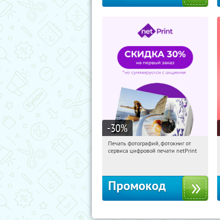
-30
%
Печать фотографий, фотокниг от
13:05:52
Получили:
4
сервиса цифровой печати netPrint
Россия
Промокод