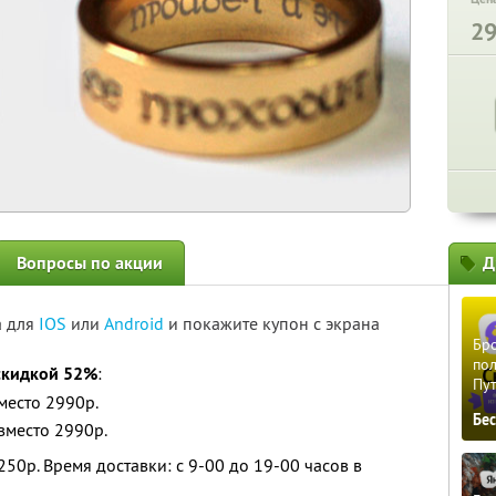
2
Вопросы по акции
Д
а для
IOS
или
Android
и покажите купон с экрана
Бро
пол
скидкой 52%
:
Пу
место 2990р.
Бе
вместо 2990р.
250р. Время доставки: с 9-00 до 19-00 часов в