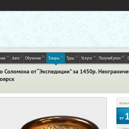
24
1
31
26
13
14
88
ния
Авто
Обучение
Товары
Туры
Услуги
ПолучиКупон
о Соломона от “Экспедиции” за 1450р. Неограниче
ноярск
Купил
от
Цена