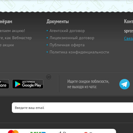
тнёрам
Документы
Кон
елаем акцию!
Агентский договор
spro
е, как Вебмастер
Лицензионный договор
Связ
е акции
Публичная оферта
Политика конфиденциальности
Ищите скидки поблизости,
не выходя из чата: