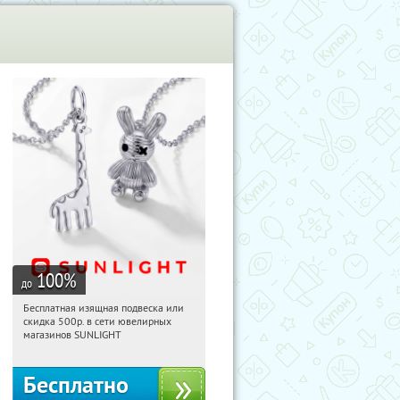
100
%
до
Бесплатная изящная подвеска или
13:05:52
Получили:
74
скидка 500р. в сети ювелирных
Россия
магазинов SUNLIGHT
Бесплатно