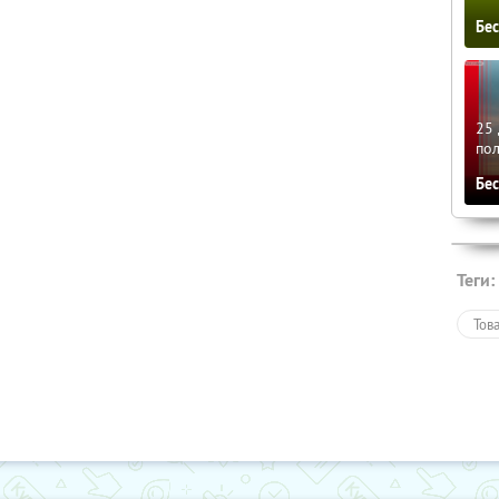
Бе
25 
по
Бе
Теги:
Тов