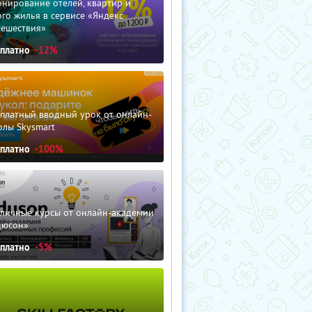
нирование отелей, квартир и
го жилья в сервисе «Яндекс
тешествия»
сплатно
-12%
сплатный вводный урок от онлайн-
олы Skysmart
сплатно
-100%
зличные курсы от онлайн-академии
дюсон»
сплатно
-5%