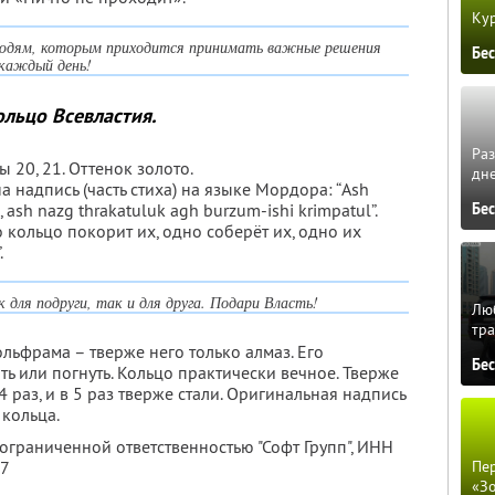
Кур
 людям, которым приходится принимать важные решения
Бе
каждый день!
ольцо Всевластия.
Ра
ы 20, 21. Оттенок золото.
дне
 надпись (часть стиха) на языке Мордора: “Ash
 ash nazg thrakatuluk agh burzum-ishi krimpatul”.
Бе
 кольцо покорит их, одно соберёт их, одно их
.
 для подруги, так и для друга. Подари Власть!
Люб
тра
льфрама – тверже него только алмаз. Его
Бе
ь или погнуть. Кольцо практически вечное. Тверже
 4 раз, и в 5 раз тверже стали. Оригинальная надпись
 кольца.
 ограниченной ответственностью "Софт Групп",
ИНН
Пер
47
«З