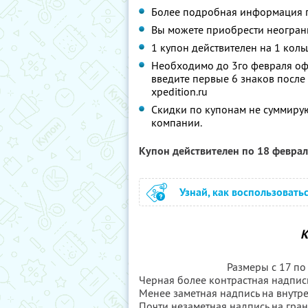
Более подробная информация
Вы можете приобрести неограни
1 купон действителен на 1 коль
Необходимо до 3го февраля офо
введите первые 6 знаков после
xpedition.ru
Cкидки по купонам не суммиру
компании.
Купон действителен по 18 февра
Узнай, как воспользовать
К
Размеры с 17 по
Черная более контрастная надпис
Менее заметная надпись на внутр
Почти незаметная надпись на гран