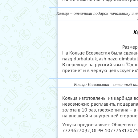
Кольцо – отличный подарок начальнику и
К
Размер
На Кольце Всевластия была сделана
nazg durbatuluk, ash nazg gimbatul,
В переводе на русский язык: “Одно
притянет и в чёрную цепь скуёт их”
Кольцо Всевластия - отличный как
Кольца изготовлены из карбида во
невозможно расплавить, поцарапат
золота в 10 раз, тверже титана – в
на внешней и внутренней стороне
Услуги предоставляет: Общество с
7724627092
, ОГРН 10777581207