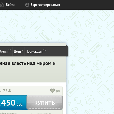
Войти
Зарегистрироваться
17
6
53
Отели
Дети
Промокоды
нная власть над миром и
73
(0)
и:
1450
КУПИТЬ
руб.
 без скидки: