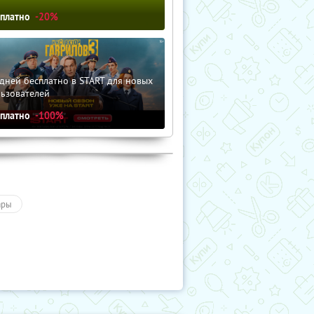
сплатно
-20%
дней бесплатно в START для новых
льзователей
сплатно
-100%
ары