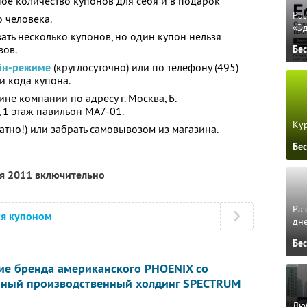
ое количество купонов для себя и в подарок
Ра
 человека.
«Э
ать несколько купонов, но один купон нельзя
зов.
Бе
йн-режиме
(круглосуточно) или по телефону (495)
и кода купона.
не компании по адресу г. Москва, Б.
 1 этаж павильон МА7-01.
Кур
атно!) или забрать самовывозом из магазина.
о
Бе
ря 2011 включительно
Ра
ся купоном
дне
Бе
ие бренда американского PHOENIX со
иный производственный холдинг SPECTRUM
Люб