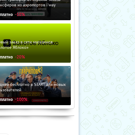
нсферов из аэропортов i'way
сплатно
-10%
вый заказ в сети магазинов
олотое Яблоко»
сплатно
-20%
дней бесплатно в START для новых
льзователей
сплатно
-100%