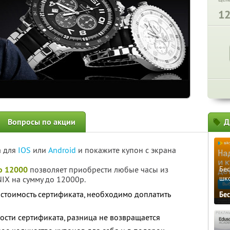
1
Вопросы по акции
Д
а для
IOS
или
Android
и покажите купон с экрана
о 12000
позволяет приобрести любые часы из
Бе
шк
X на сумму до 12000р.
стоимость сертификата, необходимо доплатить
Бе
ости сертификата, разница не возвращается