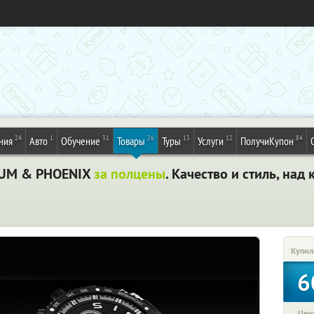
24
1
31
26
13
12
84
ния
Авто
Обучение
Товары
Туры
Услуги
ПолучиКупон
RUM & PHOENIX
за полцены
. Качество и стиль, над
Купил
6
Цена