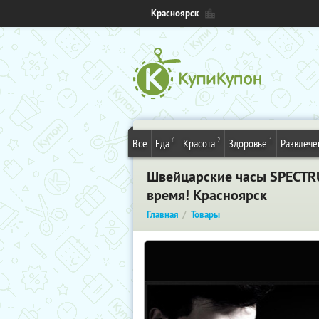
Красноярск
6
2
1
Все
Еда
Красота
Здоровье
Развлече
Швейцарские часы SPECT
время! Красноярск
Главная
Товары