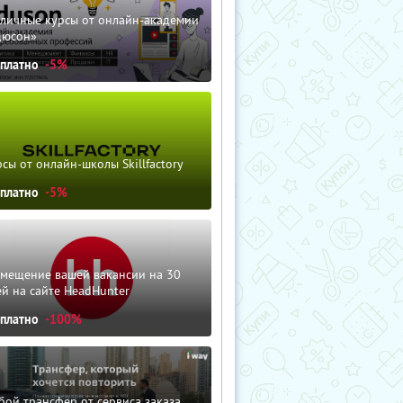
зличные курсы от онлайн-академии
дюсон»
сплатно
-5%
сы от онлайн-школы Skillfactory
сплатно
-5%
змещение вашей вакансии на 30
й на сайте HeadHunter
сплатно
-100%
ой трансфер от сервиса заказа