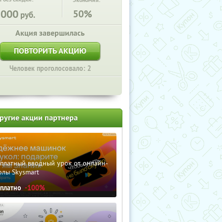
Экономия:
2000
50%
руб.
Акция завершилась
ПОВТОРИТЬ АКЦИЮ
Человек проголосовало: 2
ругие акции партнера
сплатный вводный урок от онлайн-
олы Skysmart
сплатно
-100%