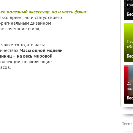
тра
ко полезный аксессуар, но и часть фэшн-
Бе
ько время, но и статус своего
 оригинальным дизайном
е сочетание стиля,
Пер
в
является то, что часы
«З
ичествах.
Часы одной модели
диниц – на весь мировой
Бе
коллекции, позволяющие
асов.
25 
по
Бе
Теги: