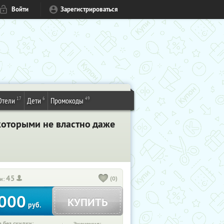
Войти
Зарегистрироваться
17
6
49
Отели
Дети
Промокоды
 которыми не властно даже
45
(0)
и:
000
КУПИТЬ
руб.
 без скидки: