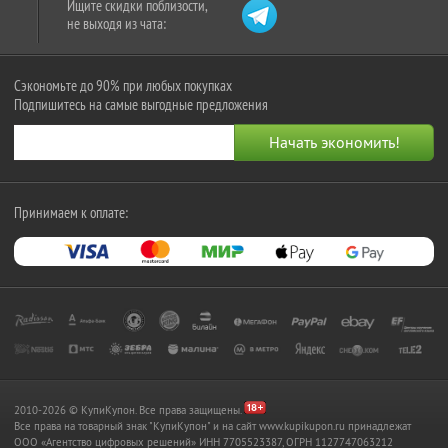
Ищите скидки поблизости,
не выходя из чата:
Сэкономьте до 90% при любых покупках
Подпишитесь на самые выгодные предложения
Принимаем к оплате:
2010-2026 © КупиКупон. Все права защищены.
Все права на товарный знак "КупиКупон" и на сайт www.kupikupon.ru принадлежат
OOO «Агентство цифровых решений» ИНН 7705523387, ОГРН 1127747063212