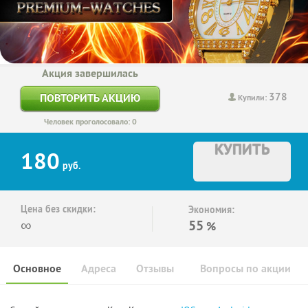
Акция завершилась
378
ПОВТОРИТЬ АКЦИЮ
Купили:
Человек проголосовало: 0
КУПИТЬ
180
руб.
Цена без скидки:
Экономия:
∞
55
%
Основное
Адреса
Отзывы
Вопросы по акции