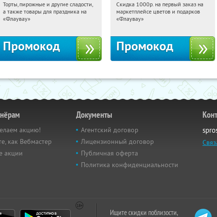
Торты, пирожные и другие сладости,
Скидка 1000р. на первый заказ на
07:11:52
Получили:
6
07:11:52
Получили:
18
а также товары для праздника на
маркетплейсе цветов и подарков
Россия
Россия
«Флаувау»
«Флаувау»
Промокод
Промокод
тнёрам
Документы
Кон
елаем акцию!
Агентский договор
spro
е, как Вебмастер
Лицензионный договор
Связ
е акции
Публичная оферта
Политика конфиденциальности
Ищите скидки поблизости,