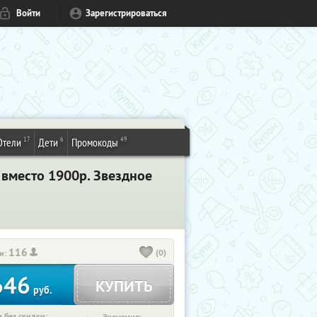
Войти
Зарегистрироваться
17
6
49
Отели
Дети
Промокоды
 вместо 1900р. Звездное
116
(0)
и:
646
КУПИТЬ
руб.
 без скидки: