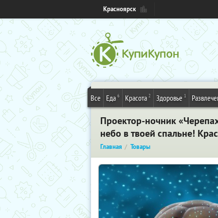
Красноярск
6
2
1
Все
Еда
Красота
Здоровье
Развлече
Проектор-ночник «Черепаха
небо в твоей спальне! Кра
Главная
Товары