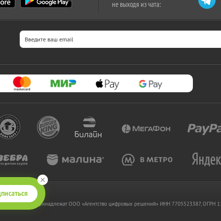
не выходя из чата:
писаться
 www.kupikupon.ru принадлежат OOO «Агентство цифровых решений» ИНН 7705523387, ОГРН