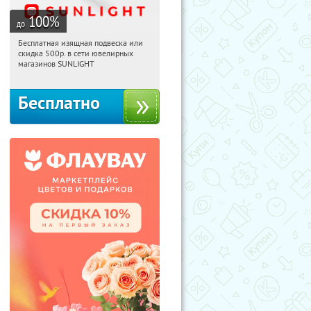
100
%
до
Бесплатная изящная подвеска или
07:11:52
Получили:
73
скидка 500р. в сети ювелирных
Россия
магазинов SUNLIGHT
Бесплатно