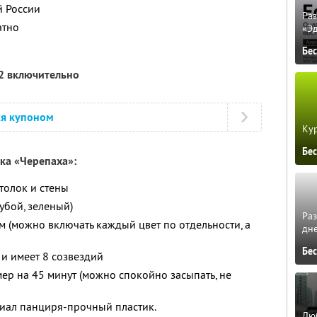
й России
Ра
атно
«Э
Бе
12 включительно
ся купоном
Кур
Бе
ка «Черепаха»:
толок и стены
лубой, зеленый)
Ра
 (можно включать каждый цвет по отдельности, а
дне
Бе
 и имеет 8 созвездий
мер на 45 минут (можно спокойно засыпать, не
иал панциря-прочный пластик.
Люб