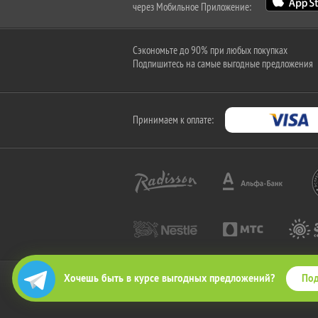
через Мобильное Приложение:
Сэкономьте до 90% при любых покупках
Подпишитесь на самые выгодные предложения
Принимаем к оплате:
Под
Хочешь быть в курсе выгодных предложений?
2010-2026 © КупиКупон. Все права защищены.
Все права на товарный знак "КупиКупон" и на сайт