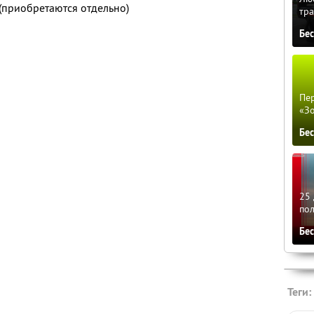
 (приобретаются отдельно)
тра
Бе
Пер
«З
Бе
25 
по
Бе
Теги: