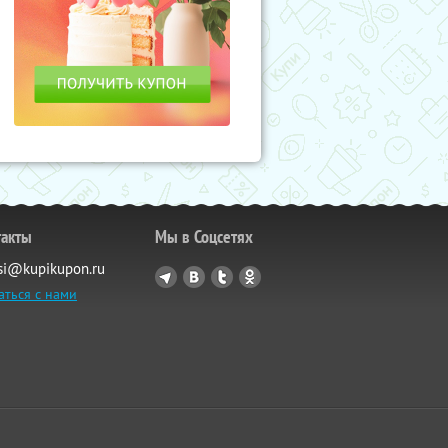
такты
Мы в Соцсетях
si@kupikupon.ru
аться с нами