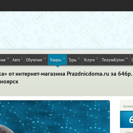
24
1
31
26
13
12
84
ния
Авто
Обучение
Товары
Туры
Услуги
ПолучиКупон
» от интернет-магазина Prazdnicdoma.ru за 646р.
сноярск
Купил
Цена