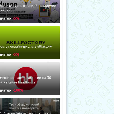
зличные курсы от онлайн-академии
дюсон»
сплатно
-5%
сы от онлайн-школы Skillfactory
сплатно
-5%
змещение вашей вакансии на 30
й на сайте HeadHunter
сплатно
-100%
ой трансфер от сервиса заказа