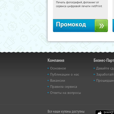
Печать фотографий, фотокниг от
07:11:52
Получили:
4
сервиса цифровой печати netPrint
Россия
Промокод
Компания
Бизнес-Пар
Основное
Давайте сд
Публикации о нас
Заработайт
Вакансии
Прошедши
Правила сервиса
Ответы на вопросы
Все наши купоны доступны