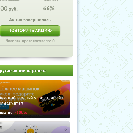
Экономия:
900
66%
руб.
Акция завершилась
ПОВТОРИТЬ АКЦИЮ
Человек проголосовало: 0
ругие акции партнера
сплатный вводный урок от онлайн-
олы Skysmart
сплатно
-100%