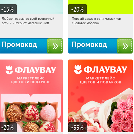
-15
%
-20
%
Любые товары во всей розничной
Первый заказ в сети магазинов
07:11:52
Получили:
83
07:11:52
Получи первым!
сети и интернет-магазине Hoff
«Золотое Яблоко»
Москва, 1-й Волоколамский проезд,
Россия
10с1
Промокод
Промокод
-20
%
-33
%