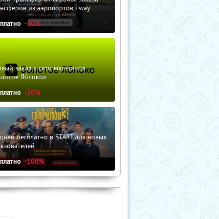
нсферов из аэропортов i'way
сплатно
-10%
вый заказ в сети магазинов
олотое Яблоко»
сплатно
-20%
дней бесплатно в START для новых
льзователей
сплатно
-100%