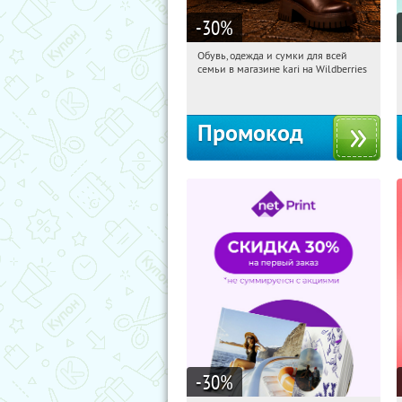
-30
%
Обувь, одежда и сумки для всей
07:11:52
Получили:
31
семьи в магазине kari на Wildberries
Россия
Промокод
-30
%