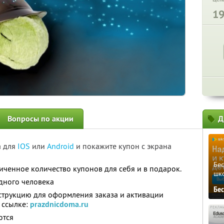
1
Вопросы по акции
Д
а для
IOS
или
Android
и покажите купон с экрана
Бе
ченное количество купонов для себя и в подарок.
шк
дного человека
Бе
нструкцию для оформления заказа и активации
 ссылке:
prazdnicdoma.ru
ются