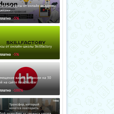
зличные курсы от онлайн-академии
дюсон»
сплатно
-5%
сы от онлайн-школы Skillfactory
сплатно
-5%
змещение вашей вакансии на 30
й на сайте HeadHunter
сплатно
-100%
ой трансфер от сервиса заказа