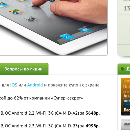
1
Вопросы по акции
Д
а для
IOS
или
Android
и покажите купон с экрана
Бе
ой до 62% от компании «Супер-секрет»
шк
Бе
 ОС Android 2.2, Wi-Fi, 3G (CA-MID-A2) за
3648р.
 ОС Android 2.3, Wi-Fi, 3G (CA-MID-B3) за
4998р.