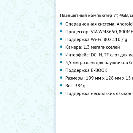
Планшетный компьютер 7", 4GB, се
Операционная система: Android 
Процессор: VIA WM8650, 800M
Поддержка Wi-Fi: 802.11b / g
Камера: 1,3 мегапикселей
Интерфейс: DC IN, TF слот для к
3,5 мм разъем для наушников G
Поддержка E-BOOK
Размеры: 199 мм х 128 мм х 15
Вес: 384g
Поддержка нескольких языков