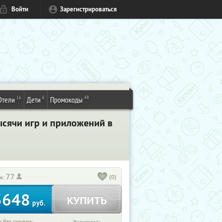
Войти
Зарегистрироваться
16
6
48
Отели
Дети
Промокоды
ысячи игр и приложений в
77
(0)
и:
3648
КУПИТЬ
руб.
 без скидки: