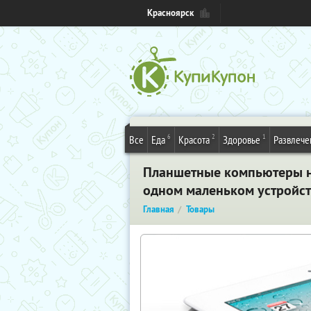
Красноярск
6
2
1
Все
Еда
Красота
Здоровье
Развлече
Планшетные компьютеры на
одном маленьком устройст
Главная
Товары