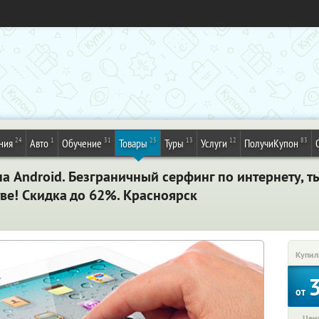
24
1
31
25
13
12
83
ния
Авто
Обучение
Товары
Туры
Услуги
ПолучиКупон
 Android. Безграничный серфинг по интернету, т
ве! Скидка до 62%. Красноярск
Купил
от
Цена