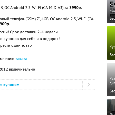
Ра
 ОС Android 2.3, Wi-Fi (CA-MID-A3) за
3990р.
«Э
ый телефон(GSM) 7", 4GB, OC Android 2.3, Wi-Fi (CA-
Бе
900р.
ссии! Срок доставки 2-4 недели
о купонов для себя и в подарок!
рести один товар
Кур
Бе
ормлению
заказа
 2012 включительно
Ра
дне
ся купоном
Бе
Люб