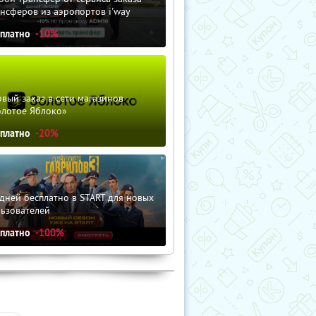
нсферов из аэропортов i'way
сплатно
-10%
вый заказ в сети магазинов
олотое Яблоко»
сплатно
-20%
дней бесплатно в START для новых
льзователей
сплатно
-100%