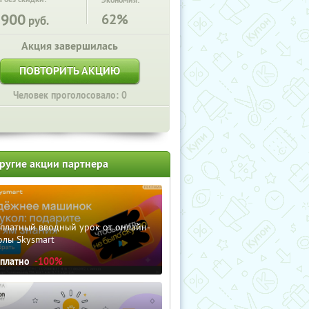
Экономия:
3900
62%
руб.
Акция завершилась
ПОВТОРИТЬ АКЦИЮ
Человек проголосовало: 0
ругие акции партнера
сплатный вводный урок от онлайн-
олы Skysmart
сплатно
-100%