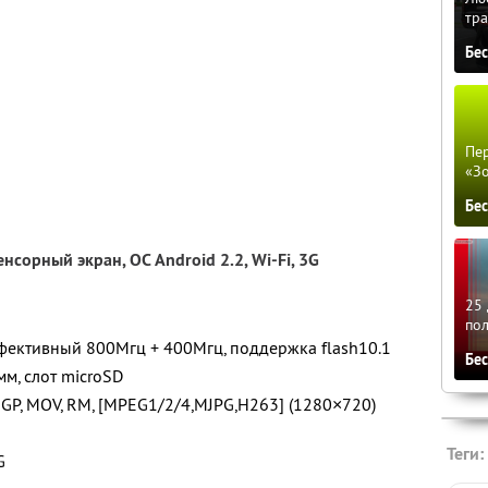
тра
Бе
Пер
«З
Бе
нсорный экран, ОС Android 2.2, Wi-Fi, 3G
25 
по
ективный 800Мгц + 400Мгц, поддержка flash10.1
Бе
мм, слот microSD
3GP, MOV, RM, [MPEG1/2/4,MJPG,H263] (1280×720)
Теги:
G