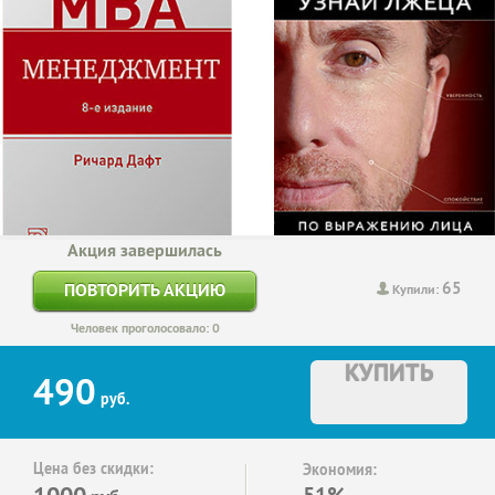
Акция завершилась
65
ПОВТОРИТЬ АКЦИЮ
Купили:
Человек проголосовало: 0
КУПИТЬ
490
руб.
Цена без скидки:
Экономия:
1000
51%