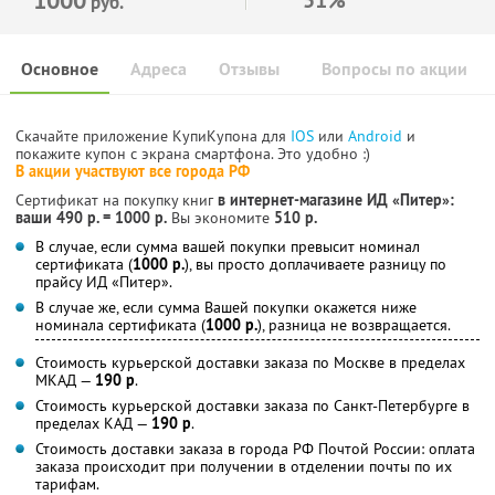
руб.
Основное
Адреса
Отзывы
Вопросы по акции
Скачайте приложение КупиКупона для
IOS
или
Android
и
покажите купон с экрана смартфона. Это удобно :)
В акции участвуют все города РФ
Сертификат на покупку книг
в интернет-магазине ИД «Питер»:
ваши 490 р. = 1000 р.
Вы экономите
510 р.
В случае, если сумма вашей покупки превысит номинал
сертификата (
1000 р.
), вы просто доплачиваете разницу по
прайсу ИД «Питер».
В случае же, если сумма Вашей покупки окажется ниже
номинала сертификата (
1000 р.
), разница не возвращается.
Стоимость курьерской доставки заказа по Москве в пределах
МКАД —
190 р
.
Стоимость курьерской доставки заказа по Санкт-Петербурге в
пределах КАД —
190 р
.
Стоимость доставки заказа в города РФ Почтой России: оплата
заказа происходит при получении в отделении почты по их
тарифам.