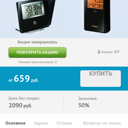
Акция завершилась
64
ПОВТОРИТЬ АКЦИЮ
Купили:
Человек проголосовало: 0
КУПИТЬ
659
от
руб.
Цена без скидки:
Экономия:
2090
50%
руб.
Основное
Адреса
Отзывы
Вопросы по акции