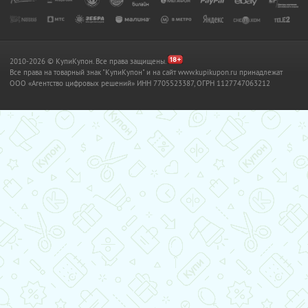
2010-2026 © КупиКупон. Все права защищены.
Все права на товарный знак "КупиКупон" и на сайт www.kupikupon.ru принадлежат
OOO «Агентство цифровых решений» ИНН 7705523387, ОГРН 1127747063212