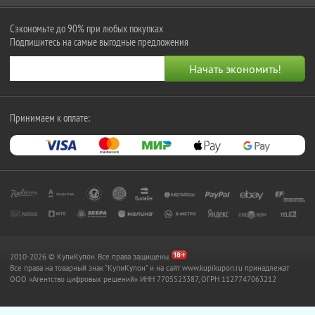
Сэкономьте до 90% при любых покупках
Подпишитесь на самые выгодные предложения
Принимаем к оплате:
2010-2026 © КупиКупон. Все права защищены.
Все права на товарный знак "КупиКупон" и на сайт www.kupikupon.ru принадлежат
OOO «Агентство цифровых решений» ИНН 7705523387, ОГРН 1127747063212