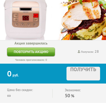
Акция завершилась
28
ПОВТОРИТЬ АКЦИЮ
Получили:
Человек проголосовало: 0
ПОЛУЧИТЬ
0
руб.
Цена без скидки:
Экономия:
∞
50
%