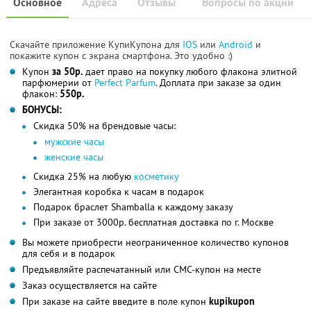
Основное
Адреса
Отзывы
Вопросы по акции
Скачайте приложение КупиКупона для
IOS
или
Android
и
покажите купон с экрана смартфона. Это удобно :)
Купон
за 50р.
дает право на покупку любого флакона элитной
парфюмерии от
Perfect Parfum
. Доплата при заказе за один
флакон:
550р.
БОНУСЫ:
Скидка 50% на брендовые часы:
мужские часы
женские часы
Скидка 25% на любую
косметику
Элегантная коробка к часам в подарок
Подарок браслет Shamballa к каждому заказу
При заказе от 3000р. бесплатная доставка по г. Москве
Вы можете приобрести неограниченное количество купонов
для себя и в подарок
Предъявляйте распечатанный или СМС-купон на месте
Заказ осуществляется на сайте
При заказе на сайте введите в поле купон
kupikupon