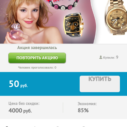
Акция завершилась
9
ПОВТОРИТЬ АКЦИЮ
Купили:
Человек проголосовало: 0
КУПИТЬ
50
руб.
Цена без скидки:
Экономия:
4000
85%
руб.