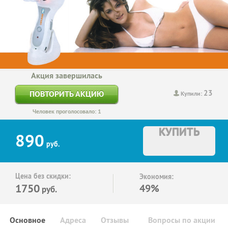
Акция завершилась
23
ПОВТОРИТЬ АКЦИЮ
Купили:
Человек проголосовало: 1
КУПИТЬ
890
руб.
Цена без скидки:
Экономия:
1750
49%
руб.
Основное
Адреса
Отзывы
Вопросы по акции