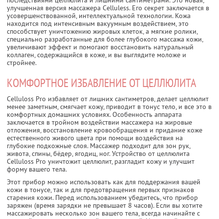
улучшенная версия массажера Celluless. Его секрет заключается в
усовершенствованной, интеллектуальной технологии. Кожа
находится под интенсивным вакуумным воздействием, это
способствует уничтожению жировых клеток, а мягкие ролики,
специально разработанные для более глубокого массажа кожи,
увеличивают эффект и помогают восстановить натуральный
коллаген, содержащийся в коже, и вы выглядите моложе и
стройнее.
КОМФОРТНОЕ ИЗБАВЛЕНИЕ ОТ ЦЕЛЛЮЛИТА
Celluloss Pro избавляет от лишних сантиметров, делает целлюлит
менее заметным, смягчает кожу, приводит в тонус тело, и все это в
комфортных домашних условиях. Особенность аппарата
заключается в тройном воздействии массажера на жировые
отложения, восстановление кровообращения и придание коже
естественного живого цвета при помощи воздействия на
глубокие подкожные слоя. Массажер подходит для зон рук,
живота, спины, бёдер, ягодиц, ног. Устройство от целлюлита
Celluloss Pro уничтожит целлюлит, разгладит кожу и улучшит
форму вашего тела.
Этот прибор можно использовать как для поддержания вашей
кожи в тонусе, так и для предотвращения первых признаков
старения кожи. Перед использованием убедитесь, что прибор
заряжен (время зарядки не превышает 8 часов). Если вы хотите
массажировать несколько зон вашего тела, всегда начинайте с