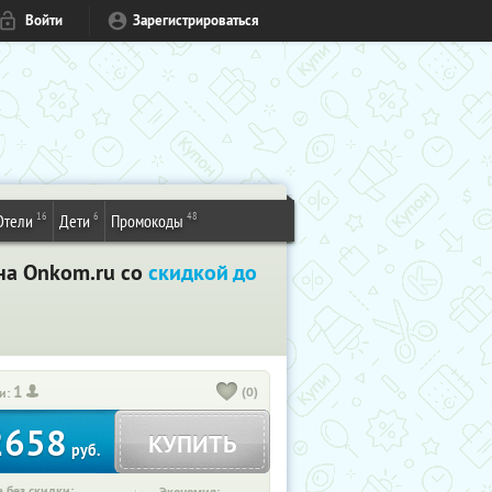
Войти
Зарегистрироваться
16
6
48
Отели
Дети
Промокоды
ина Onkom.ru со
скидкой до
1
(0)
и:
2658
КУПИТЬ
руб.
 без скидки: