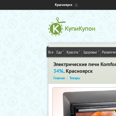
Красноярск
6
2
1
Все
Еда
Красота
Здоровье
Развлече
Электрические печи Komfor
34%
. Красноярск
Главная
Товары