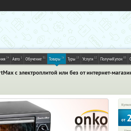
24
1
31
26
13
12
83
ния
Авто
Обучение
Товары
Туры
Услуги
ПолучиКупон
tMax с электроплитой или без от интернет-магаз
Купил
от
Цена