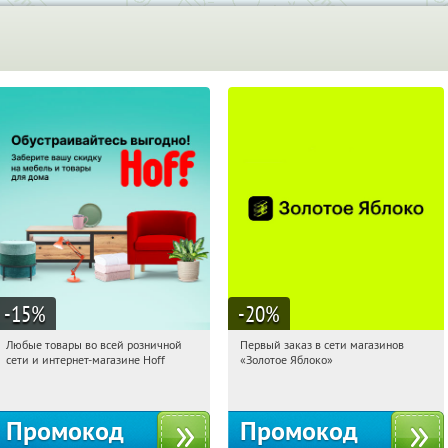
-15
%
-20
%
Любые товары во всей розничной
Первый заказ в сети магазинов
19:36:26
Получили:
83
19:36:26
Получи первым!
сети и интернет-магазине Hoff
«Золотое Яблоко»
Москва, 1-й Волоколамский проезд,
Россия
10с1
Промокод
Промокод