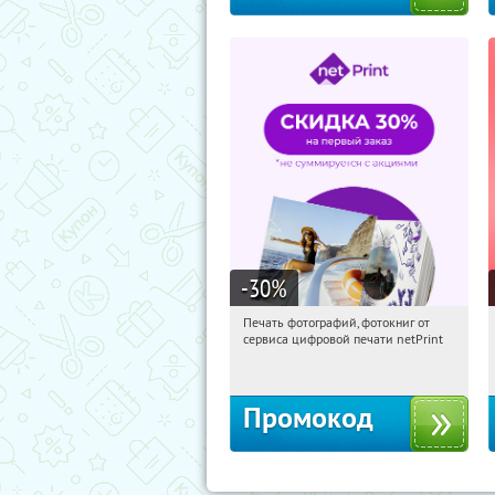
-30
%
Печать фотографий, фотокниг от
19:36:26
Получили:
4
сервиса цифровой печати netPrint
Россия
Промокод