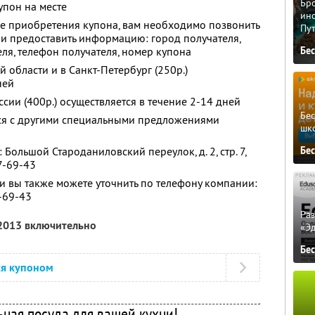
Бро
упон на месте
ино
е приобретения купона, вам необходимо позвонить
Пу
 и предоставить информацию: город получателя,
ля, телефон получателя, номер купона
Бе
 области и в Санкт-Петербург (250р.)
ней
сии (400р.) осуществляется в течение 2-14 дней
Бе
тся с другими специальными предложениями
шк
Бе
Большой Староданиловский переулок, д. 2, стр. 7,
7-69-43
 вы также можете уточнить по телефону компании:
7-69-43
Ра
 2013 включительно
«Э
Бе
ся купоном
ная посуда для вашей кухни!