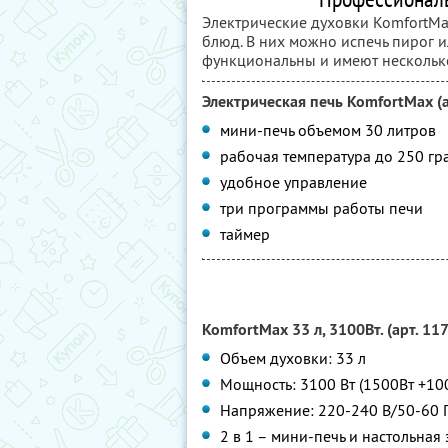
Электрические духовки KomfortM
блюд. В них можно испечь пирог или
функциональны и имеют нескольк
Электрическая печь KomfortMax (а
мини-печь объемом 30 литров
рабочая температура до 250 гр
удобное управление
три программы работы печи
таймер
KomfortMax 33 л, 3100Вт. (арт. 117
Объем духовки: 33 л
Мощность: 3100 Вт (1500Вт +10
Напряжение: 220-240 В/50-60 
2 в 1 – мини-печь и настольная