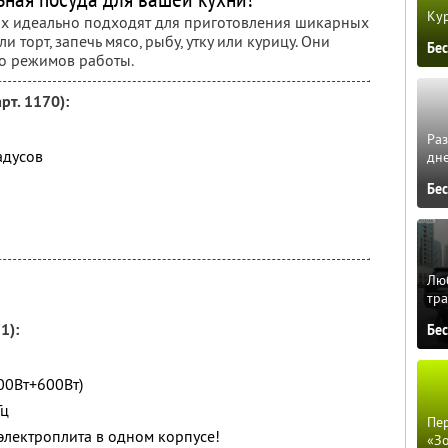
Кур
ax идеально подходят для приготовления шикарных
 торт, запечь мясо, рыбу, утку или курицу. Они
Бе
о режимов работы.
рт. 1170):
Ра
адусов
дне
Бе
Люб
тра
1):
Бе
00Вт+600Вт)
Гц
Пер
 электроплита в одном корпусе!
«З