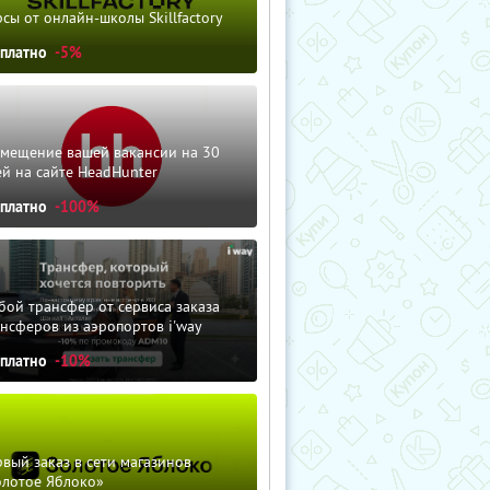
сы от онлайн-школы Skillfactory
сплатно
-5%
змещение вашей вакансии на 30
й на сайте HeadHunter
сплатно
-100%
ой трансфер от сервиса заказа
нсферов из аэропортов i'way
сплатно
-10%
вый заказ в сети магазинов
олотое Яблоко»