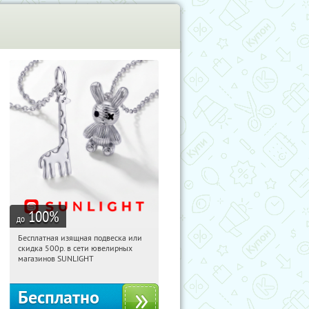
100
%
до
Бесплатная изящная подвеска или
19:36:26
Получили:
74
скидка 500р. в сети ювелирных
Россия
магазинов SUNLIGHT
Бесплатно