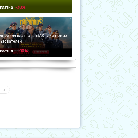
сплатно
-20%
дней бесплатно в START для новых
льзователей
сплатно
-100%
ары