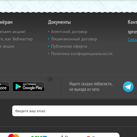
тнёрам
Документы
Кон
елаем акцию!
Агентский договор
spro
е, как Вебмастер
Лицензионный договор
Связ
е акции
Публичная оферта
Политика конфиденциальности
Ищите скидки поблизости,
не выходя из чата: