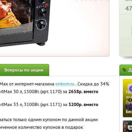
4
Вопросы по акции
Д
Max от интернет-магазина
onkom.ru
. Скидка до 34%
Max 30 л, 1500Вт. (арт. 1170) за
2658р. вместо
Бро
пол
Пу
Max 33 л, 3100Вт. (арт. 1171) за
3200р. вместо
Бе
ваться только одним купоном по данной акции
иченное количество купонов в подарок