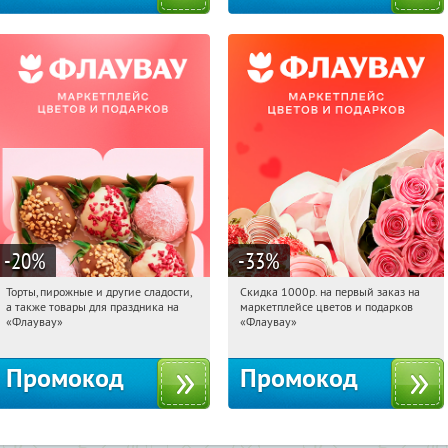
-20
%
-33
%
Торты, пирожные и другие сладости,
Скидка 1000р. на первый заказ на
19:36:26
Получили:
6
19:36:26
Получили:
18
а также товары для праздника на
маркетплейсе цветов и подарков
Россия
Россия
«Флаувау»
«Флаувау»
Промокод
Промокод