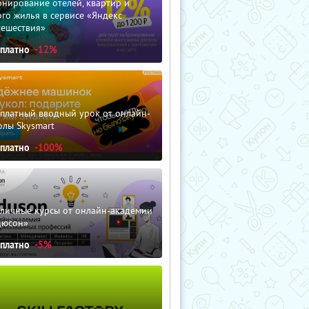
нирование отелей, квартир и
го жилья в сервисе «Яндекс
тешествия»
сплатно
-12%
сплатный вводный урок от онлайн-
олы Skysmart
сплатно
-100%
зличные курсы от онлайн-академии
дюсон»
сплатно
-5%