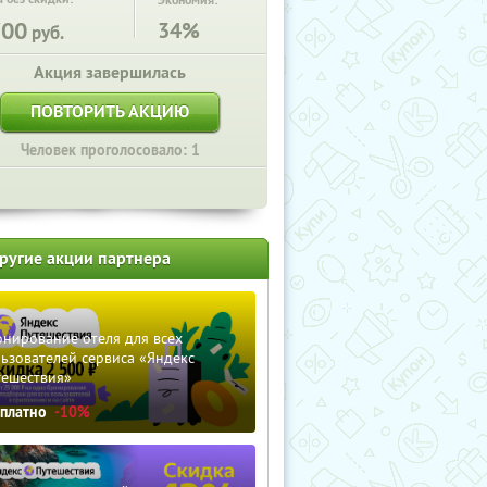
Экономия:
700
34%
руб.
Акция завершилась
ПОВТОРИТЬ АКЦИЮ
Человек проголосовало: 1
ругие акции партнера
нирование отеля для всех
ьзователей сервиса «Яндекс
тешествия»
сплатно
-10%