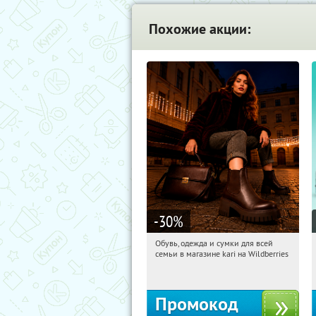
Похожие акции:
-30
%
Обувь, одежда и сумки для всей
19:36:26
Получили:
31
семьи в магазине kari на Wildberries
Россия
Промокод