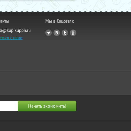
такты
Мы в Соцсетях
si@kupikupon.ru
аться с нами