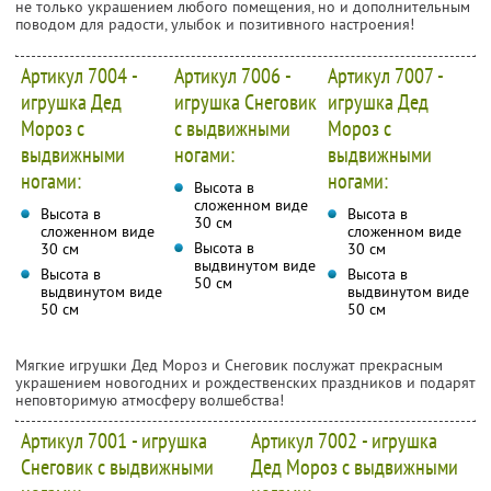
не только украшением любого помещения, но и дополнительным
поводом для радости, улыбок и позитивного настроения!
Артикул 7004 -
Артикул 7006 -
Артикул 7007 -
игрушка Дед
игрушка Снеговик
игрушка Дед
Мороз с
с выдвижными
Мороз с
выдвижными
ногами:
выдвижными
ногами:
ногами:
Высота в
сложенном виде
Высота в
Высота в
30 см
сложенном виде
сложенном виде
Высота в
30 см
30 см
выдвинутом виде
Высота в
Высота в
50 см
выдвинутом виде
выдвинутом виде
50 см
50 см
Мягкие игрушки Дед Мороз и Снеговик послужат прекрасным
украшением новогодних и рождественских праздников и подарят
неповторимую атмосферу волшебства!
Артикул 7001 - игрушка
Артикул 7002 - игрушка
Снеговик с выдвижными
Дед Мороз с выдвижными