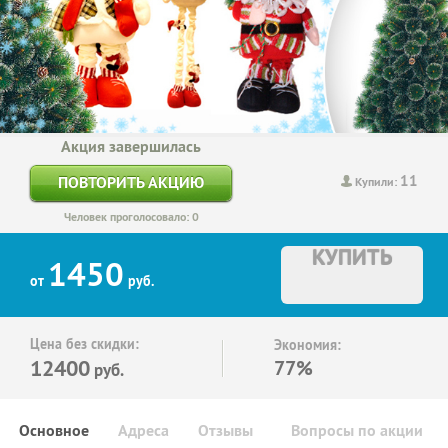
Акция завершилась
11
ПОВТОРИТЬ АКЦИЮ
Купили:
Человек проголосовало: 0
КУПИТЬ
1450
от
руб.
Цена без скидки:
Экономия:
12400
77%
руб.
Основное
Адреса
Отзывы
Вопросы по акции