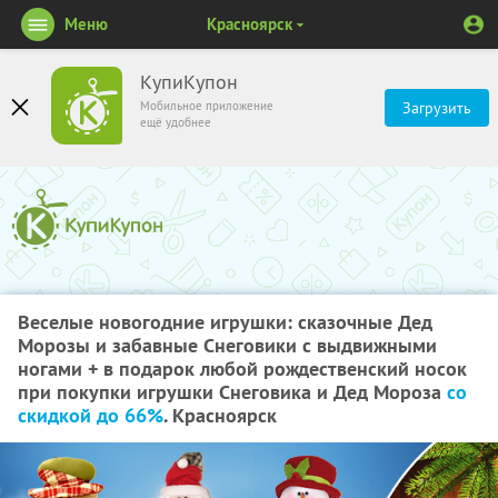
Меню
Красноярск
КупиКупон
Мобильное приложение
Загрузить
ещё удобнее
Веселые новогодние игрушки: сказочные Дед
Морозы и забавные Снеговики с выдвижными
ногами + в подарок любой рождественский носок
при покупки игрушки Снеговика и Дед Мороза
со
скидкой до 66%
. Красноярск