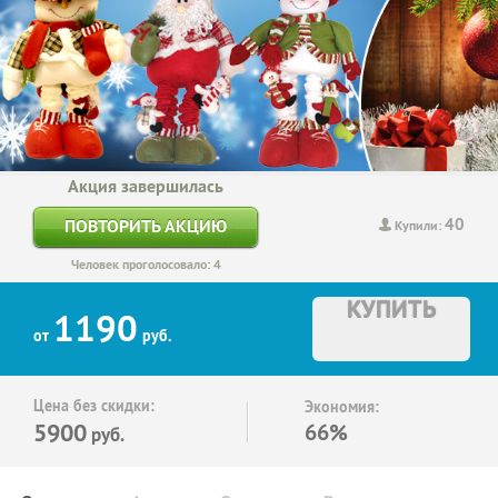
Акция завершилась
40
ПОВТОРИТЬ АКЦИЮ
Купили:
Человек проголосовало: 4
КУПИТЬ
1190
от
руб.
Цена без скидки:
Экономия:
5900
66%
руб.