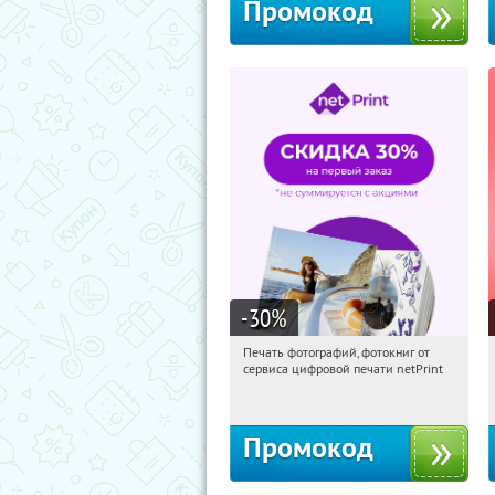
Промокод
-30
%
Печать фотографий, фотокниг от
04:56:32
Получили:
4
сервиса цифровой печати netPrint
Россия
Промокод