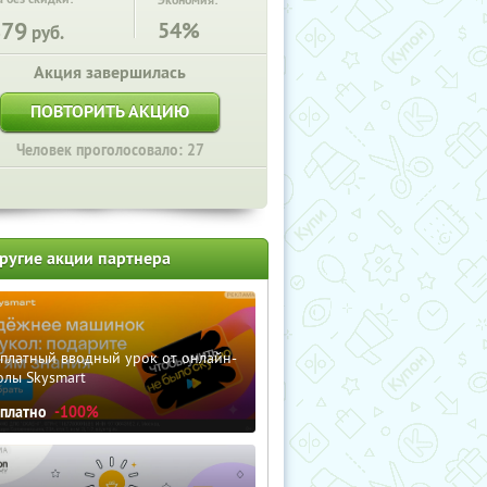
Экономия:
879
54%
руб.
Акция завершилась
ПОВТОРИТЬ АКЦИЮ
Человек проголосовало: 27
ругие акции партнера
сплатный вводный урок от онлайн-
олы Skysmart
сплатно
-100%