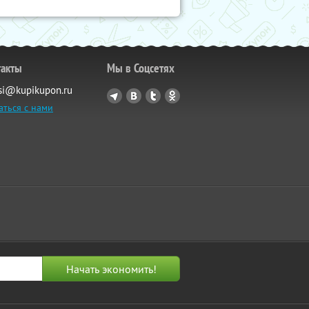
такты
Мы в Соцсетях
si@kupikupon.ru
аться с нами