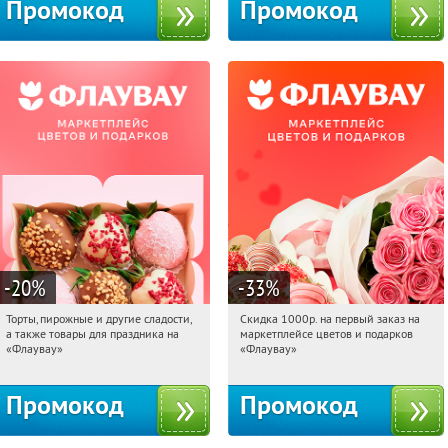
Промокод
Промокод
-20
%
-33
%
Торты, пирожные и другие сладости,
Скидка 1000р. на первый заказ на
04:56:32
Получили:
6
04:56:32
Получили:
18
а также товары для праздника на
маркетплейсе цветов и подарков
Россия
Россия
«Флаувау»
«Флаувау»
Промокод
Промокод