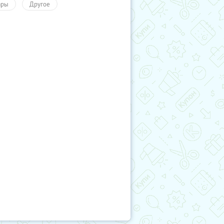
ары
Другое