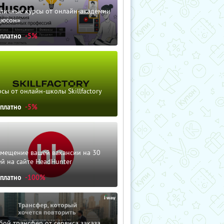
зличные курсы от онлайн-академии
дюсон»
сплатно
-5%
сы от онлайн-школы Skillfactory
сплатно
-5%
змещение вашей вакансии на 30
й на сайте HeadHunter
сплатно
-100%
ой трансфер от сервиса заказа