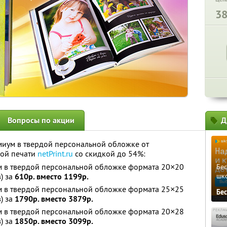
3
Вопросы по акции
Д
миум в твердой персональной обложке от
вой печати
netPrint.ru
со скидкой до 54%:
 в твердой персональной обложке формата 20×20
Бе
) за
610р. вместо 1199р.
шк
 в твердой персональной обложке формата 25×25
Бе
) за
1790р. вместо 3879р.
 в твердой персональной обложке формата 20×28
) за
1850р. вместо 3099р.