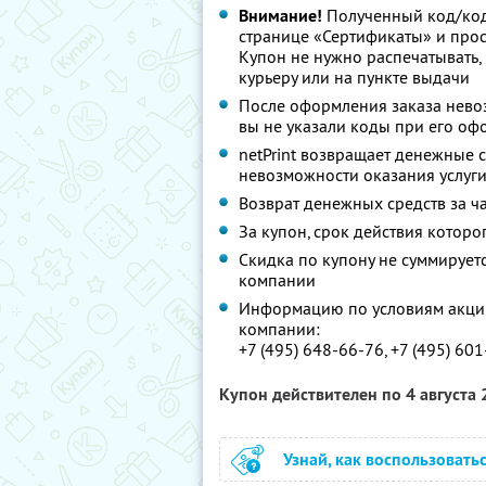
Внимание!
Полученный код/код
странице «Сертификаты» и просл
Купон не нужно распечатывать,
курьеру или на пункте выдачи
После оформления заказа невоз
вы не указали коды при его о
netPrint возвращает денежные с
невозможности оказания услуг
Возврат денежных средств за ч
За купон, срок действия которо
Скидка по купону не суммируе
компании
Информацию по условиям акции
компании:
+7 (495) 648-66-76, +7 (495) 60
Купон действителен по 4 августа
Узнай, как воспользовать