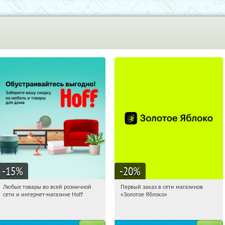
-15
%
-20
%
Любые товары во всей розничной
Первый заказ в сети магазинов
04:56:32
Получили:
83
04:56:32
Получи первым!
сети и интернет-магазине Hoff
«Золотое Яблоко»
Москва, 1-й Волоколамский проезд,
Россия
10с1