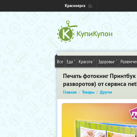
Красноярск
6
2
1
Все
Еда
Красота
Здоровье
Развлече
Печать фотокниг Принтбук 
разворотов) от сервиса netP
Главная
Товары
Другое