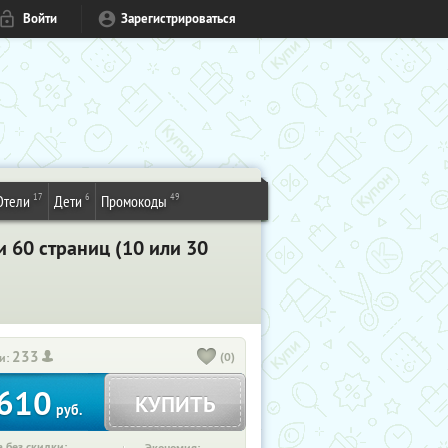
Войти
Зарегистрироваться
17
6
49
Отели
Дети
Промокоды
 60 страниц (10 или 30
233
(0)
и:
610
КУПИТЬ
руб.
 без скидки: