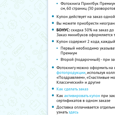
Фотокнига Принтбук Премиум
см, 60 страниц (30 разворотов
Купон действует на заказ одно
Вы можете приобрести неограни
БОНУС:
скидка 50% на заказ до 
Заказ минибуков оформляется 
Купон содержит 2 кода, каждый
Первый необходимо указыват
Премиум
Второй (подарочный) - при з
Фотокнигу можно оформить на 
фотопродукции
, используя кол
«Поздравляем», «Счастливые мо
Классический» и другие
Как сделать заказ
Как
активировать купон
при зак
сертификатов в одном заказе
Доставка оплачивается отдельн
узнать
здесь