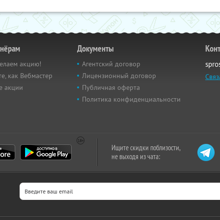
тнёрам
Документы
Кон
елаем акцию!
Агентский договор
spro
е, как Вебмастер
Лицензионный договор
Связ
е акции
Публичная оферта
Политика конфиденциальности
Ищите скидки поблизости,
не выходя из чата: