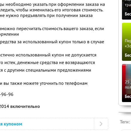
ы необходимо указать при оформлении заказа на
тра
едить, чтобы изменилась его итоговая стоимость.
Бе
 не нужно предъявлять при получении заказа
можно пересчитать стоимость вашего заказа, если
формлении
Пер
редства за использованный купон только в случае
«З
и
астично использованный купон не допускается
Бе
го истек, денежные средства не возвращаются
тся с другими специальными предложениями
25 
 вы также можете уточнить по телефонам
по
1-96-96
Бе
 2014 включительно
Теги:
ся купоном