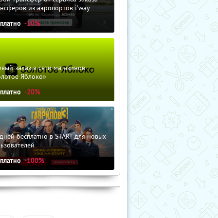
нсферов из аэропортов i'way
сплатно
-10%
вый заказ в сети магазинов
олотое Яблоко»
сплатно
-20%
дней бесплатно в START для новых
льзователей
сплатно
-100%