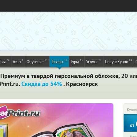
24
1
31
26
13
12
84
ния
Авто
Обучение
Товары
Туры
Услуги
ПолучиКупон
Премиум в твердой персональной обложке, 20 или
rint.ru.
Скидка до 54%
. Красноярск
Купил
от
Цена