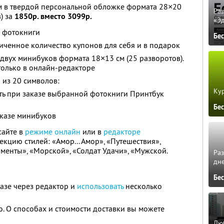
 в твердой персональной обложке формата 28×20
Ра
) за
1850р. вместо 3099р.
«Э
й фотокниги
Бе
ченное количество купонов для себя и в подарок
двух минибуков формата 18×13 см (25 разворотов).
только в онлайн-редакторе
 из 20 символов:
Кур
ь при заказе выбранной фотокниги Принтбук
Бе
аказе минибуков
сайте в
режиме онлайн
или в
редакторе
лекцию стилей: «Амор... Амор», «Путешествия»,
менты», «Морской», «Солдат Удачи», «Мужской.
Ра
дне
Бе
азе через редактор и
использовать
несколько
о. О способах и стоимости доставки вы можете
Люб