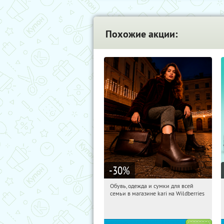
Похожие акции:
-30
%
Обувь, одежда и сумки для всей
04:56:32
Получили:
31
семьи в магазине kari на Wildberries
Россия