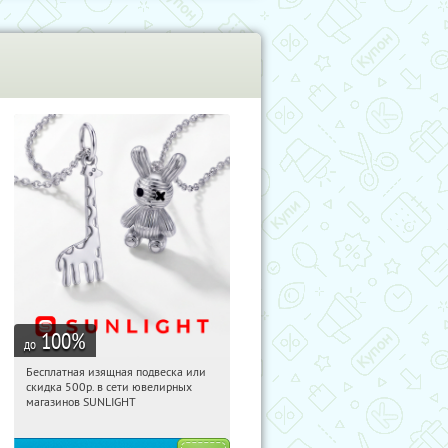
100
%
до
Бесплатная изящная подвеска или
04:56:32
Получили:
74
скидка 500р. в сети ювелирных
Россия
магазинов SUNLIGHT