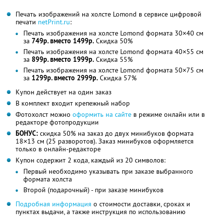
Печать изображений на холсте Lomond в сервисе цифровой
печати
netPrint.ru
:
Печать изображения на холсте Lomond формата 30×40 см
за
749р. вместо 1499р.
Скидка 50%
Печать изображения на холсте Lomond формата 40×55 см
за
899р. вместо 1999р.
Скидка 55%
Печать изображения на холсте Lomond формата 50×75 см
за
1299р. вместо 2999р.
Скидка 57%
Купон действует на один заказ
В комплект входит крепежный набор
Фотохолст можно
оформить на сайте
в режиме онлайн или в
редакторе фотопродукции
БОНУС:
скидка 50% на заказ до двух минибуков формата
18×13 см (25 разворотов). Заказ минибуков оформляется
только в онлайн-редакторе
Купон содержит 2 кода, каждый из 20 символов:
Первый необходимо указывать при заказе выбранного
формата холста
Второй (подарочный) - при заказе минибуков
Подробная информация
о стоимости доставки, сроках и
пунктах выдачи, а также инструкция по использованию