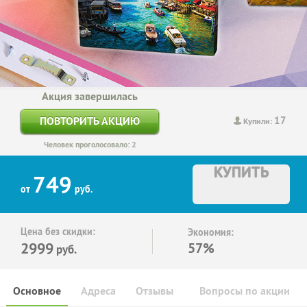
Акция завершилась
17
ПОВТОРИТЬ АКЦИЮ
Купили:
Человек проголосовало: 2
КУПИТЬ
749
от
руб.
Цена без скидки:
Экономия:
2999
57%
руб.
Основное
Адреса
Отзывы
Вопросы по акции