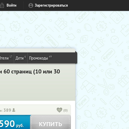
Войти
Зарегистрироваться
17
6
49
Отели
Дети
Промокоды
 60 страниц (10 или 30
389
(0)
и:
590
КУПИТЬ
руб.