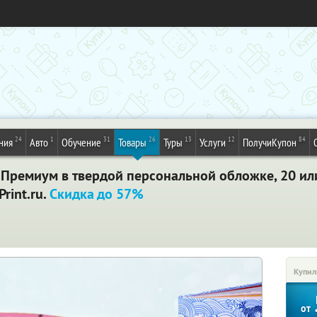
24
1
31
26
13
12
84
ния
Авто
Обучение
Товары
Туры
Услуги
ПолучиКупон
Премиум в твердой персональной обложке, 20 или
rint.ru.
Скидка до 57%
Купил
от