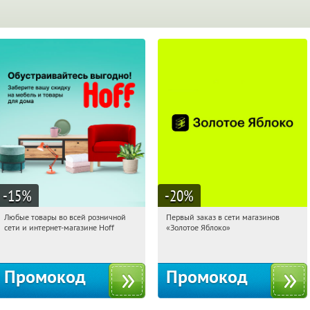
-15
%
-20
%
Любые товары во всей розничной
Первый заказ в сети магазинов
20:01:16
Получили:
83
20:01:16
Получи первым!
сети и интернет-магазине Hoff
«Золотое Яблоко»
Москва, 1-й Волоколамский проезд,
Россия
10с1
Промокод
Промокод