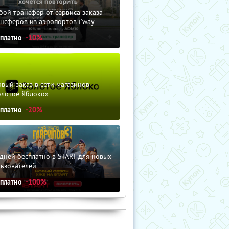
ой трансфер от сервиса заказа
нсферов из аэропортов i'way
сплатно
-10%
вый заказ в сети магазинов
олотое Яблоко»
сплатно
-20%
дней бесплатно в START для новых
льзователей
сплатно
-100%