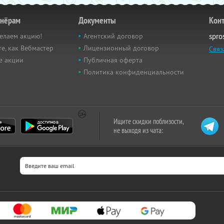
тнёрам
Документы
Кон
елаем акцию!
Агентский договор
spro
е, как Вебмастер
Лицензионный договор
Связ
е акции
Публичная оферта
Политика конфиденциальности
Ищите скидки поблизости,
не выходя из чата: