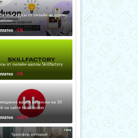
зличные курсы от онлайн-академии
дюсон»
сплатно
-5%
сы от онлайн-школы Skillfactory
сплатно
-5%
змещение вашей вакансии на 30
й на сайте HeadHunter
сплатно
-100%