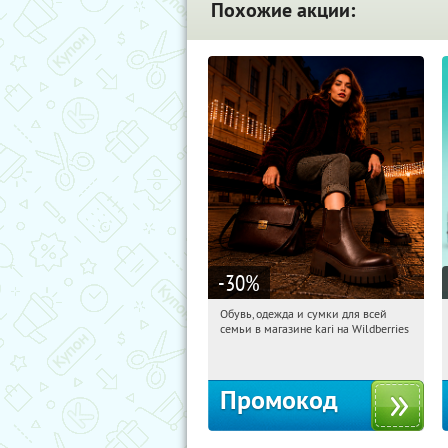
Похожие акции:
-30
%
Обувь, одежда и сумки для всей
20:01:16
Получили:
30
семьи в магазине kari на Wildberries
Россия
Промокод