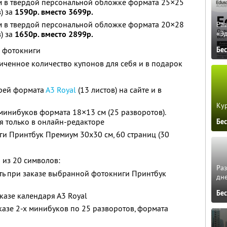
 в твердой персональной обложке формата 25×25
) за
1590р. вместо 3699р.
 в твердой персональной обложке формата 20×28
Ра
) за
1650р. вместо 2899р.
«Э
й фотокниги
Бе
ченное количество купонов для себя и в подарок
арей формата
А3 Royal
(13 листов) на сайте и в
Кур
 минибуков формата 18×13 см (25 разворотов).
я только в онлайн-редакторе
Бе
ги Принтбук Премиум 30х30 см, 60 страниц (30
 из 20 символов:
Ра
ь при заказе выбранной фотокниги Принтбук
дне
Бе
казе календаря А3 Royal
казе 2-х минибуков по 25 разворотов, формата