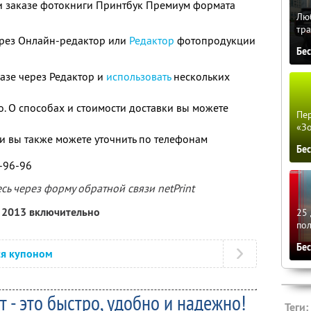
ри заказе фотокниги Принтбук Премиум формата
Люб
тра
рез Онлайн-редактор или
Редактор
фотопродукции
Бе
азе через Редактор и
использовать
нескольких
о. О способах и стоимости доставки вы можете
Пер
«З
 вы также можете уточнить по телефонам
Бе
1-96-96
ь через форму обратной связи netPrint
я 2013 включительно
25 
по
Бе
ся купоном
т - это быстро, удобно и надежно!
Теги: