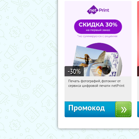
-30
%
Печать фотографий, фотокниг от
20:01:16
Получили:
4
сервиса цифровой печати netPrint
Россия
Промокод