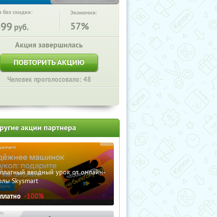
 без скидки:
Экономия:
699
57%
руб.
Акция завершилась
ПОВТОРИТЬ АКЦИЮ
Человек проголосовало: 48
ругие акции партнера
сплатный вводный урок от онлайн-
олы Skysmart
сплатно
-100%