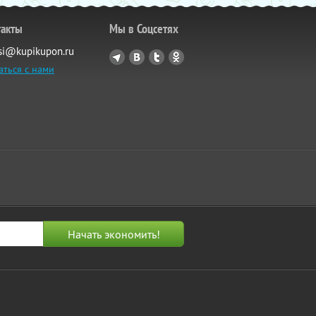
такты
Мы в Соцсетях
si@kupikupon.ru
аться с нами