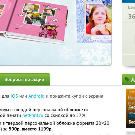
Цена
3
Вопросы по акции
Д
а для
IOS
или
Android
и покажите купон с экрана
Бе
миум в твердой персональной обложке от
шк
вой печати
netPrint.ru
со скидкой до 57%:
Бе
 в твердой персональной обложке формата 20×20
) за
590р. вместо 1199р.