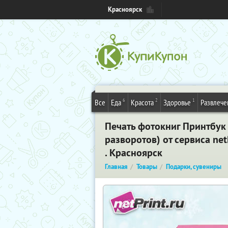
Красноярск
6
2
1
Все
Еда
Красота
Здоровье
Развлече
Печать фотокниг Принтбук 
разворотов) от сервиса netP
. Красноярск
Главная
Товары
Подарки, сувениры