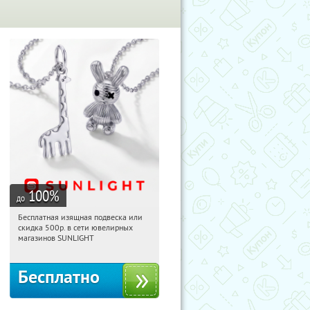
100
%
до
Бесплатная изящная подвеска или
20:01:16
Получили:
73
скидка 500р. в сети ювелирных
Россия
магазинов SUNLIGHT
Бесплатно