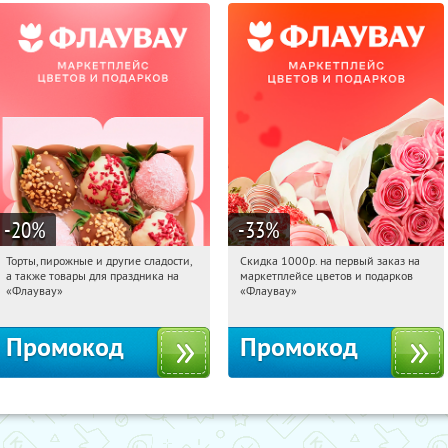
-20
%
-33
%
Торты, пирожные и другие сладости,
Скидка 1000р. на первый заказ на
20:01:16
Получили:
6
20:01:16
Получили:
18
а также товары для праздника на
маркетплейсе цветов и подарков
Россия
Россия
«Флаувау»
«Флаувау»
Промокод
Промокод