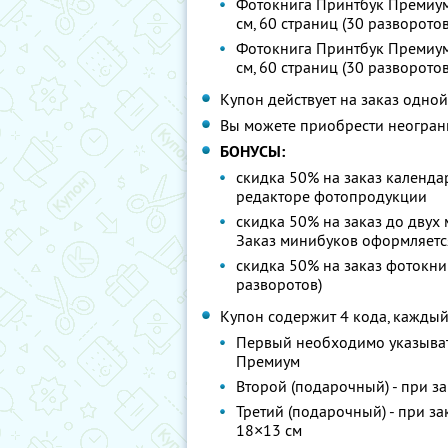
Фотокнига Принтбук Премиум
см, 60 страниц (30 разворотов
Фотокнига Принтбук Премиум
см, 60 страниц (30 разворотов
Купон действует на заказ одно
Вы можете приобрести неограни
БОНУСЫ:
скидка 50% на заказ календ
редакторе фотопродукции
скидка 50% на заказ до двух
Заказ минибуков оформляетс
скидка 50% на заказ фотокни
разворотов)
Купон содержит 4 кода, каждый
Первый необходимо указыват
Премиум
Второй (подарочный) - при за
Третий (подарочный) - при за
18×13 см