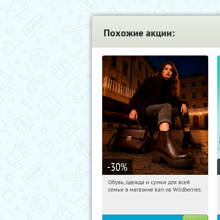
Похожие акции:
-30
%
Обувь, одежда и сумки для всей
10:04:35
Получили:
32
семьи в магазине kari на Wildberries
Россия