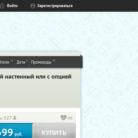
Войти
Зарегистрироваться
16
6
48
Отели
Дети
Промокоды
ой настенный или с опцией
527
(0)
и:
699
КУПИТЬ
руб.