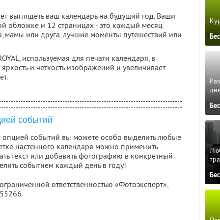
дет выглядеть ваш календарь на будущий год. Ваши
Кур
 обложке и 12 страницах - это каждый месяц
а, мамы или друга, лучшие моменты путешествий или
Бе
OYAL, используемая для печати календаря, в
яркость и четкость изображений и увеличивает
ет.
Ра
дне
Бе
цией событий
с опцией событий вы можете особо выделить любые
летке настенного календаря можно применить
Люб
ть текст или добавить фотографию в конкретный
тра
елить событием каждый день в году!
Бе
 ограниченной ответственностью «Фотоэксперт»,
355266
Пер