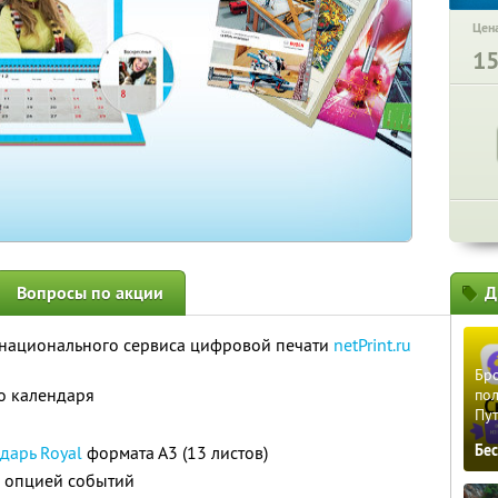
Цена
1
Вопросы по акции
Д
т национального сервиса цифровой печати
netPrint.ru
Бро
го календаря
пол
Пу
Бе
дарь Royal
формата А3 (13 листов)
 опцией событий