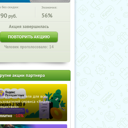
 без скидки:
Экономия:
590
56%
руб.
Акция завершилась
ПОВТОРИТЬ АКЦИЮ
Человек проголосовало: 14
ругие акции партнера
нирование отеля для всех
ьзователей сервиса «Яндекс
тешествия»
сплатно
-10%