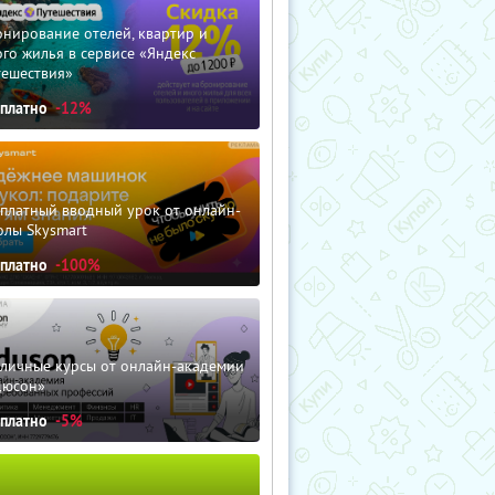
нирование отелей, квартир и
го жилья в сервисе «Яндекс
тешествия»
сплатно
-12%
сплатный вводный урок от онлайн-
олы Skysmart
сплатно
-100%
зличные курсы от онлайн-академии
дюсон»
сплатно
-5%