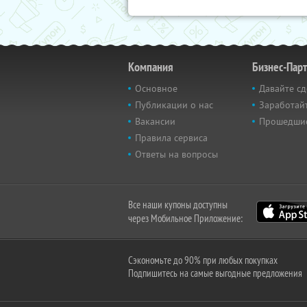
Компания
Бизнес-Пар
Основное
Давайте сд
Публикации о нас
Заработайт
Вакансии
Прошедши
Правила сервиса
Ответы на вопросы
Все наши купоны доступны
через Мобильное Приложение:
Сэкономьте до 90% при любых покупках
Подпишитесь на самые выгодные предложения