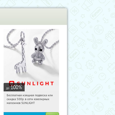
100
%
до
Бесплатная изящная подвеска или
10:04:35
Получили:
74
скидка 500р. в сети ювелирных
Россия
магазинов SUNLIGHT