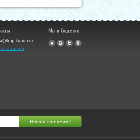
такты
Мы в Соцсетях
si@kupikupon.ru
аться с нами