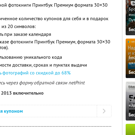
дной фотокниги Принтбук Премиум формата 30×30
Бро
ино
ченное количество купонов для себя и в подарок
Пу
 из 20 символов:
Бе
ь при заказе календаря
аказе фотокниги Принтбук Премиум, формата 30×30
ов).
льзованию уникального кода
Бе
шк
мости доставки, сроках и пунктах выдачи
Бе
ть фотографий со скидкой до 68%
ь через форму обратной связи netPrint
я 2013 включительно
Ра
«Э
ся купоном
Бе