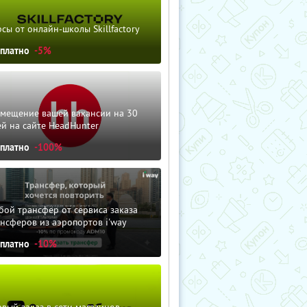
сы от онлайн-школы Skillfactory
сплатно
-5%
змещение вашей вакансии на 30
й на сайте HeadHunter
сплатно
-100%
ой трансфер от сервиса заказа
нсферов из аэропортов i'way
сплатно
-10%
вый заказ в сети магазинов