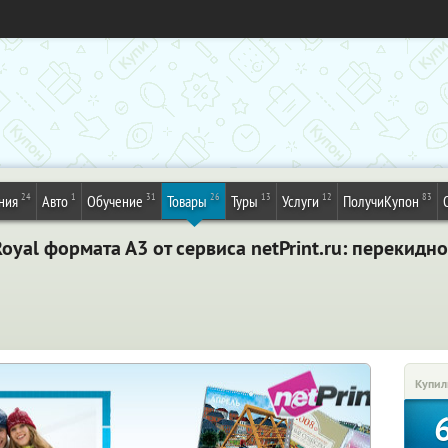
24
1
31
26
13
12
83
ния
Авто
Обучение
Товары
Туры
Услуги
ПолучиКупон
yal формата А3 от сервиса netPrint.ru: перекидн
Купил