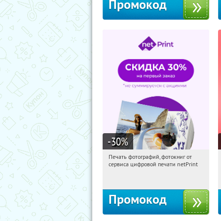
Промокод
-30
%
Печать фотографий, фотокниг от
10:04:35
Получили:
4
сервиса цифровой печати netPrint
Россия
Промокод