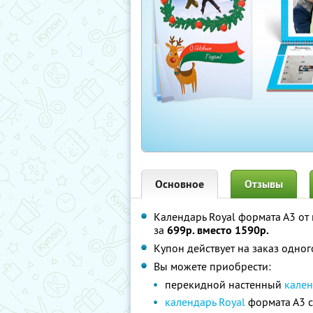
Основное
Отзывы
Календарь Royal формата А3 о
за
699р. вместо 1590р.
Купон действует на заказ одно
Вы можете приобрести:
перекидной настенный
кален
календарь Royal
формата А3 с