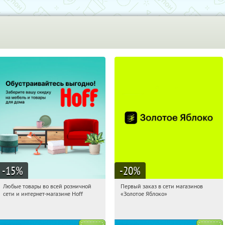
-15
%
-20
%
Любые товары во всей розничной
Первый заказ в сети магазинов
10:04:35
Получили:
83
10:04:35
Получи первым!
сети и интернет-магазине Hoff
«Золотое Яблоко»
Москва, 1-й Волоколамский проезд,
Россия
10с1