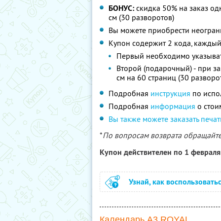
БОНУС:
скидка 50% на заказ о
см (30 разворотов)
Вы можете приобрести неограни
Купон содержит 2 кода, каждый
Первый необходимо указыват
Второй (подарочный) - при з
см на 60 страниц (30 разворот
Подробная
инструкция
по испо
Подробная
информация
о стои
Вы также можете заказать печа
*
По вопросам возврата обращайтес
Купон действителен по 1 феврал
Узнай, как воспользовать
Календарь А3 ROYAL