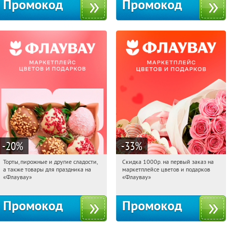
Промокод
Промокод
-20
%
-33
%
Торты, пирожные и другие сладости,
Скидка 1000р. на первый заказ на
10:04:35
Получили:
6
10:04:35
Получили:
18
а также товары для праздника на
маркетплейсе цветов и подарков
Россия
Россия
«Флаувау»
«Флаувау»
Промокод
Промокод