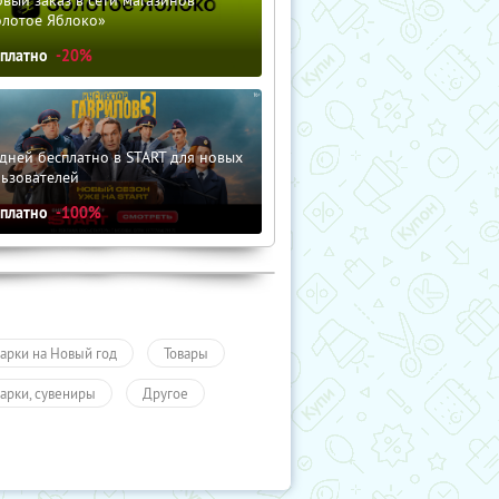
олотое Яблоко»
сплатно
-20%
дней бесплатно в START для новых
льзователей
сплатно
-100%
арки на Новый год
Товары
арки, сувениры
Другое