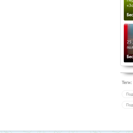
«З
Бе
25 
по
Бе
Теги:
Под
Под