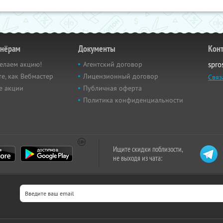
тнёрам
Документы
Кон
елаем акцию!
Агентский договор
spro
е, как Вебмастер
Лицензионный договор
Связ
е акции
Публичная оферта
Политика конфиденциальности
Ищите скидки поблизости,
не выходя из чата: