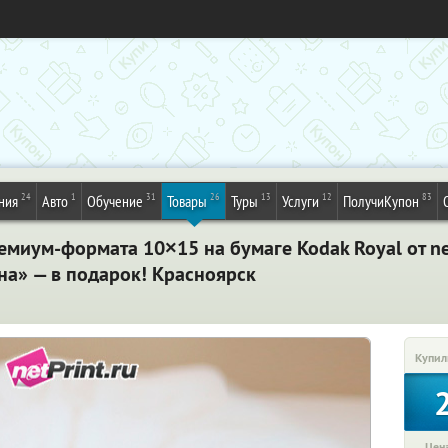
24
1
31
26
13
12
83
ния
Авто
Обучение
Товары
Туры
Услуги
ПолучиКупон
миум-формата 10×15 на бумаге Kodak Royal от ne
на» — в подарок! Красноярск
Купил
Цена