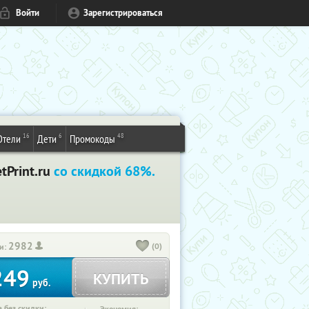
Войти
Зарегистрироваться
16
6
48
Отели
Дети
Промокоды
tPrint.ru
со скидкой 68%.
2982
(0)
и:
249
КУПИТЬ
руб.
 без скидки: