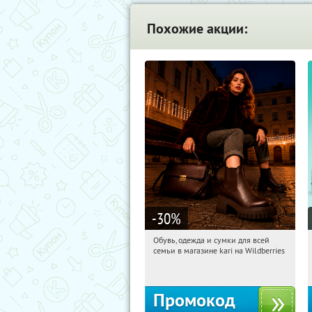
Похожие акции:
-30
%
Обувь, одежда и сумки для всей
08:25:41
Получили:
32
семьи в магазине kari на Wildberries
Россия
Промокод