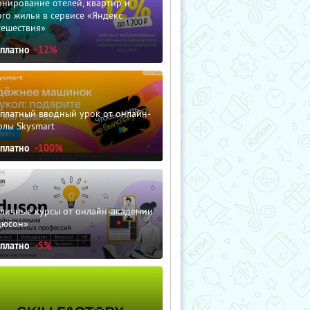
нирование отелей, квартир и
го жилья в сервисе «Яндекс
тешествия»
сплатно
-12%
сплатный вводный урок от онлайн-
олы Skysmart
сплатно
-100%
зличные курсы от онлайн-академии
дюсон»
сплатно
-5%