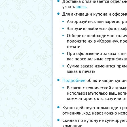
Доставка оплачивается отдельн
узнать
здесь
Для активации купона и оформл
Авторизуйтесь или зарегистрир
Загрузите любимые фотограф
Отберите необходимое колич
положите их в «Корзину», п
печати
При оформлении заказа в печ
вас персональные сертификат
Сумма заказа изменится прямо
заказ в печать
Подробнее
об активации купон
В связи с технической автом
использовать только вышеопи
комментариях к заказу или о
Купон действует только один раз
отменили, код невозможно исп
Скидка по купону не суммируе
компании