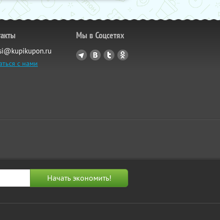
такты
Мы в Соцсетях
si@kupikupon.ru
аться с нами