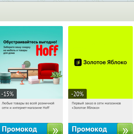
-15
%
-20
%
Любые товары во всей розничной
Первый заказ в сети магазинов
08:25:41
Получили:
83
08:25:41
Получи первым!
сети и интернет-магазине Hoff
«Золотое Яблоко»
Москва, 1-й Волоколамский проезд,
Россия
10с1
Промокод
Промокод