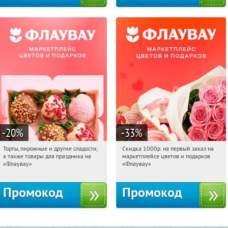
-20
%
-33
%
Торты, пирожные и другие сладости,
Скидка 1000р. на первый заказ на
08:25:41
Получили:
6
08:25:41
Получили:
18
а также товары для праздника на
маркетплейсе цветов и подарков
Россия
Россия
«Флаувау»
«Флаувау»
Промокод
Промокод