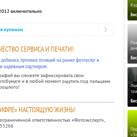
Кур
 2012 включительно
Бе
ся купоном
Ра
ЕСТВО СЕРВИСА И ПЕЧАТИ!
дне
Бе
ru добилась прочных позиций на рынке фотоуслуг и
 и надежным партнером.
рафий вы сможете зафиксировать свои
тобумаге и в любой момент ощутить под пальцами
Люб
прошлого!
тра
Бе
ЦИФРЕ» НАСТОЯЩУЮ ЖИЗНЬ!
 ограниченной ответственностью «Фотоэксперт»,
355266
Пер
«З