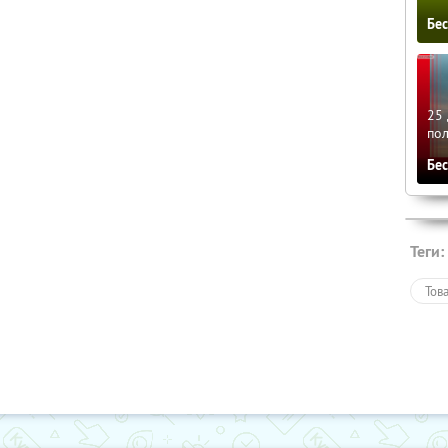
Бе
25 
по
Бе
Теги:
Тов