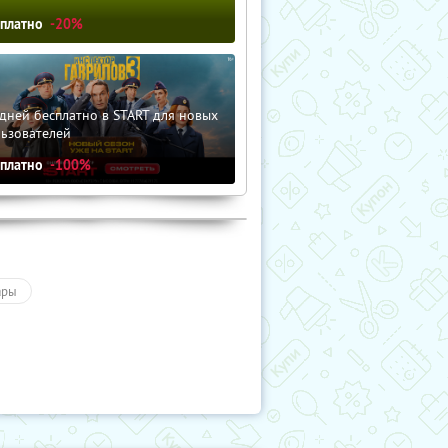
сплатно
-20%
дней бесплатно в START для новых
льзователей
сплатно
-100%
ары