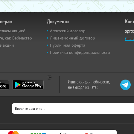
тнёрам
Документы
Кон
елаем акцию!
Агентский договор
spro
е, как Вебмастер
Лицензионный договор
Связ
е акции
Публичная оферта
Политика конфиденциальности
Ищите скидки поблизости,
не выходя из чата: