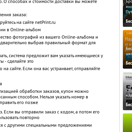
о. О способах и стоимости доставки вы можете
Бро
ино
Пу
ения заказа:
Бе
уйтесь на сайте netPrint.ru
ии в Online-альбом
ество фотографий из вашего Online-альбома и
редварительно выбрав правильный формат для
Бе
шк
ать, система предложит вам указать имеющиеся у
ы - сделайте это
Бе
 на сайте. Если она вас устраивает, отправляйте
а
Ра
атизацией обработки заказов, купон можно
«Э
санным способом. Нельзя указать номер в
тправить его позже
Бе
. Если вы отправили заказ с кодом, а потом его
ользовать повторно
тся с другими специальными предложениями