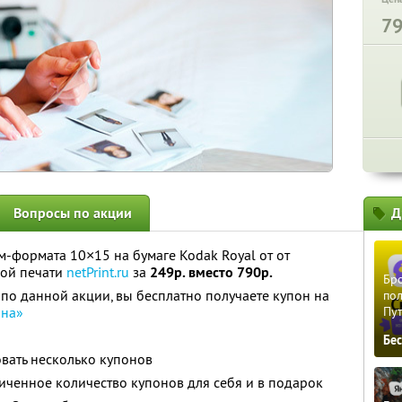
7
Вопросы по акции
Д
-формата 10×15 на бумаге Kodak Royal от от
вой печати
netPrint.ru
за
249р. вместо 790р.
Бро
по данной акции, вы бесплатно получаете купон на
пол
на»
Пу
Бе
вать несколько купонов
ченное количество купонов для себя и в подарок