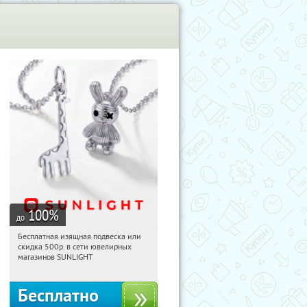
100
%
до
Бесплатная изящная подвеска или
08:25:41
Получили:
74
скидка 500р. в сети ювелирных
Россия
магазинов SUNLIGHT
Бесплатно