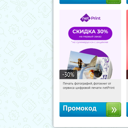
-30
%
Печать фотографий, фотокниг от
08:25:41
Получили:
4
сервиса цифровой печати netPrint
Россия
Промокод