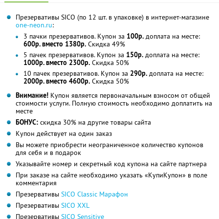
Презервативы SICO (по 12 шт. в упаковке) в интернет-магазине
one-neon.ru
:
3 пачки презервативов. Купон за
100р.
доплата на месте:
600р. вместо 1380р.
Скидка 49%
5 пачек презервативов. Купон за
150р.
доплата на месте:
1000р. вместо 2300р.
Скидка 50%
10 пачек презервативов. Купон за
290р.
доплата на месте:
2000р. вместо 4600р.
Скидка 50%
Внимание!
Купон является первоначальным взносом от общей
стоимости услуги. Полную стоимость необходимо доплатить на
месте
БОНУС:
скидка 30% на другие товары сайта
Купон действует на один заказ
Вы можете приобрести неограниченное количество купонов
для себя и в подарок
Указывайте номер и секретный код купона на сайте партнера
При заказе на сайте необходимо указать «КупиКупон» в поле
комментария
Презервативы
SICO Classic Марафон
Презервативы
SICO XXL
Презервативы
SICO Sensitive