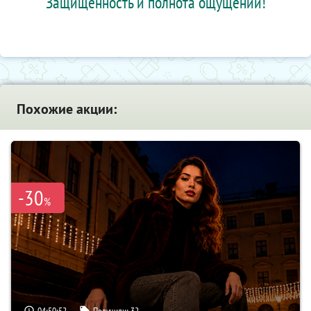
Защищенность и полнота ощущений!
Похожие акции:
-30
%
04:50:51
Получили:
32