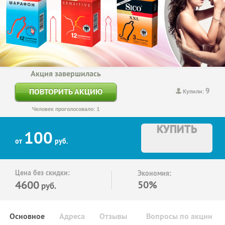
Акция завершилась
9
ПОВТОРИТЬ АКЦИЮ
Купили:
Человек проголосовало: 1
КУПИТЬ
100
от
руб.
Цена без скидки:
Экономия:
4600
50%
руб.
Основное
Адреса
Отзывы
Вопросы по акции