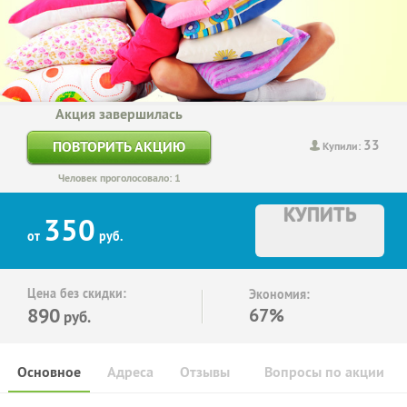
Акция завершилась
33
ПОВТОРИТЬ АКЦИЮ
Купили:
Человек проголосовало: 1
КУПИТЬ
350
от
руб.
Цена без скидки:
Экономия:
890
67%
руб.
Основное
Адреса
Отзывы
Вопросы по акции