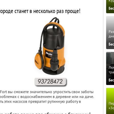
Кур
Бе
городе станет в несколько раз проще!
Ра
дне
Бе
Люб
тра
Бе
ort вы сможете значительно упростить свои заботы
проблемах с водоснабжением в деревне или на даче.
ь этих насосов превратит рутинную работу в
Пер
«З