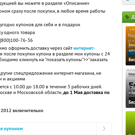
дукцией вы можете в разделе «Описание»
оном сразу после покупки, в любое время работы
Д
угодно купонов для себя и в подарок
ку одного товара
(800)100-76-36
Бе
имо оформить доставку через сайт
интернет-
шк
 после покупки купона в разделе мои купоны с 24
бходимо кликнуть на "показать купоны">>"заказать
Бе
другие спецпредложения интернет-магазина, не
и и акциями
тся с 10.00 до 18.00 в течение 3 рабочих дней.
Ра
оскве и Московской области,
до 1 Мая доставка по
«Э
Бе
я 2012 включительно
ся купоном