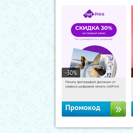
-30
%
Печать фотографий, фотокниг от
08:18:24
Получили:
4
сервиса цифровой печати netPrint
Россия
Промокод