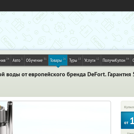
24
1
31
26
13
12
84
ния
Авто
Обучение
Товары
Туры
Услуги
ПолучиКупон
ой воды от европейского бренда DeFort. Гарантия 
Купил
от
Цена