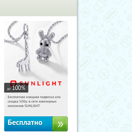
100
%
до
Бесплатная изящная подвеска или
08:18:24
Получили:
73
скидка 500р. в сети ювелирных
Россия
магазинов SUNLIGHT
Бесплатно