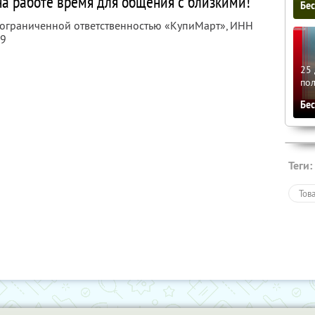
на работе время для общения с близкими!
Бе
с ограниченной ответственностью «КупиМарт»,
ИНН
09
25 
по
Бе
Теги:
Тов