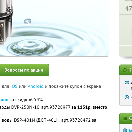
4
Вопросы по акции
К
а для
IOS
или
Android
и покажите купон с экрана
зине
со скидкой 54%
воды DVP-250N-10, арт. 93728977
за 1131р. вместо
О
й воды DSP-401N (ДСП-401Н, арт. 93728472
за
k