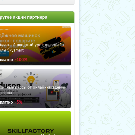
ругие акции партнера
сплатный вводный урок от онлайн-
олы Skysmart
сплатно
-100%
зличные курсы от онлайн-академии
дюсон»
сплатно
-5%