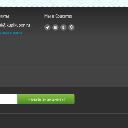
такты
Мы в Соцсетях
si@kupikupon.ru
аться с нами