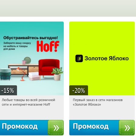
-15
%
-20
%
Любые товары во всей розничной
Первый заказ в сети магазинов
08:18:24
Получили:
83
08:18:24
Получи первым!
сети и интернет-магазине Hoff
«Золотое Яблоко»
Москва, 1-й Волоколамский проезд,
Россия
10с1
Промокод
Промокод