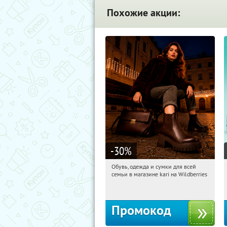
Похожие акции:
-30
%
Обувь, одежда и сумки для всей
08:18:24
Получили:
31
семьи в магазине kari на Wildberries
Россия
Промокод