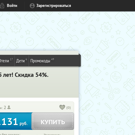
Войти
Зарегистрироваться
17
6
49
Отели
Дети
Промокоды
5 лет! Скидка 54%.
2
(0)
и:
1131
КУПИТЬ
руб.
 без скидки: