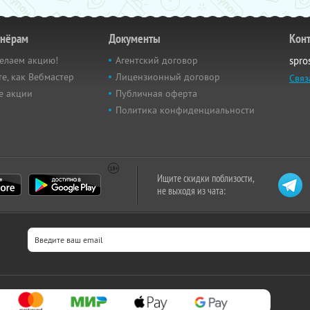
тнёрам
Документы
Кон
елаем акцию!
Агентский договор
spro
е, как Вебмастер
Лицензионный договор
Связ
е акции
Публичная оферта
Политика конфиденциальности
Ищите скидки поблизости,
не выходя из чата: