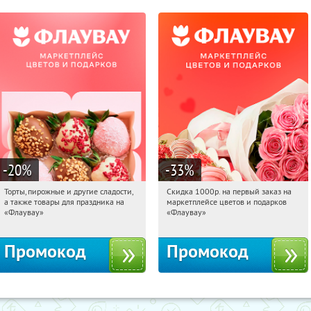
-20
%
-33
%
Торты, пирожные и другие сладости,
Скидка 1000р. на первый заказ на
08:18:24
Получили:
6
08:18:24
Получили:
18
а также товары для праздника на
маркетплейсе цветов и подарков
Россия
Россия
«Флаувау»
«Флаувау»
Промокод
Промокод