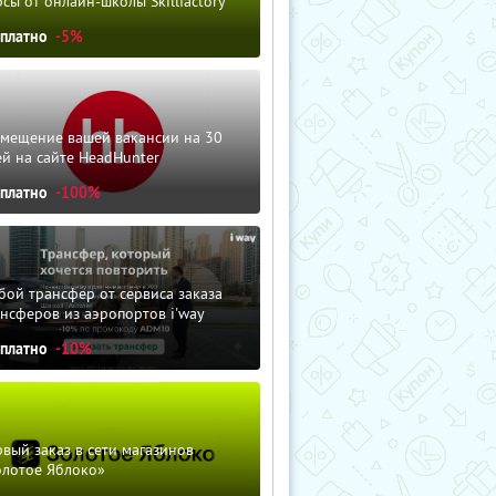
сы от онлайн-школы Skillfactory
сплатно
-5%
змещение вашей вакансии на 30
й на сайте HeadHunter
сплатно
-100%
ой трансфер от сервиса заказа
нсферов из аэропортов i'way
сплатно
-10%
вый заказ в сети магазинов
олотое Яблоко»