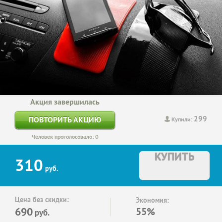
Акция завершилась
299
ПОВТОРИТЬ АКЦИЮ
Купили:
Человек проголосовало: 0
КУПИТЬ
310
руб.
Цена без скидки:
Экономия:
690
55%
руб.