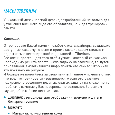
ЧАСЫ TIBERIUM
Уникальный дизайнерский девайс, разработанный не только для
улучшения внешнего вида его обладателя, но и для тренировки
памяти.
Описание:
О тренеровке Вашей памяти позаботились дизайнеры, создавшие
доступные каждому по цене и привлекающие своим стильным
видом часы с нестандартной индикацией – Tiberium.
Все очень просто – для того чтобы узнать «который сейчас час» -
необходимо решить простенькую задачку на сложение, т.е. путем
прибавления высветившихся цифр понять что сейчас 10:56 - как
это показано на рисунке.
И больше не волнуйтесь за свою память. Главное – помните о том,
что все, что тренируется - развивается. А если это развитие
подкреплено решением незамысловатых задачек на сложение, то
проблем с памятью у Вас наверняка не возникнет. Во всяком
случае, в ближайшие десятилетия…
Дисплей:
светодиоды для отображения времени и даты в
бинарном режиме
Браслет:
Материал:
искусственная кожа