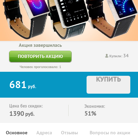
Акция завершилась
34
ПОВТОРИТЬ АКЦИЮ
Купили:
Человек проголосовало: 1
КУПИТЬ
681
руб.
Цена без скидки:
Экономия:
1390
51%
руб.
Основное
Адреса
Отзывы
Вопросы по акции