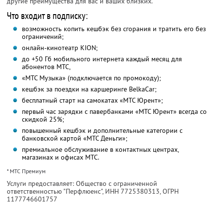
другие преимущества для вас и ваших близких.
Что входит в подписку:
возможность копить кешбэк без сгорания и тратить его без
ограничений;
онлайн-кинотеатр KION;
до +50 Гб мобильного интернета каждый месяц для
абонентов МТС,
«МТС Музыка» (подключается по промокоду);
кешбэк за поездки на каршеринге BelkaCar;
бесплатный старт на самокатах «МТС Юрент»;
первый час зарядки с павербанками «МТС Юрент» всегда со
скидкой 25%;
повышенный кешбэк и дополнительные категории с
банковской картой «МТС Деньги»;
премиальное обслуживание в контактных центрах,
магазинах и офисах МТС.
* МТС Премиум
Услуги предоставляет: Общество с ограниченной
ответственностью "Перфлюенс",
ИНН 7725380313
, ОГРН
1177746601757