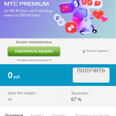
Акция завершилась
ПОВТОРИТЬ АКЦИЮ
Получи первым!
Человек проголосовало: 0
ПОЛУЧИТЬ
0
руб.
Цена без скидки:
Экономия:
∞
67
%
Основное
Адреса
Отзывы
Вопросы по акции