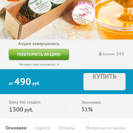
Акция завершилась
143
ПОВТОРИТЬ АКЦИЮ
Купили:
Человек проголосовало: 4
КУПИТЬ
490
от
руб.
Цена без скидки:
Экономия:
1300
51%
руб.
Основное
Адреса
Отзывы
Вопросы по акции