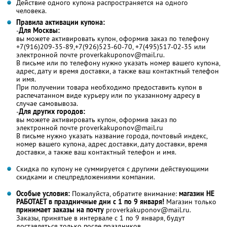
Действие одного купона распространяется на одного
человека.
Правила активации купона:
-
Для Москвы:
вы можете активировать купон, оформив заказ по телефону
+7(916)209-35-89,+7(926)523-60-70, +7(495)517-02-35 или
электронной почте proverkakuponov@mail.ru.
В письме или по телефону нужно указать номер вашего купона,
адрес, дату и время доставки, а также ваш контактный телефон
и имя.
При получении товара необходимо предоставить купон в
распечатанном виде курьеру или по указанному адресу в
случае самовывоза.
-
Для других городов:
вы можете активировать купон, оформив заказ по
электронной почте proverkakuponov@mail.ru
В письме нужно указать название города, почтовый индекс,
номер вашего купона, адрес доставки, дату доставки, время
доставки, а также ваш контактный телефон и имя.
Скидка по купону не суммируется с другими действующими
скидками и спецпредложениями компании.
Особые условия:
Пожалуйста, обратите внимание:
магазин НЕ
РАБОТАЕТ в праздничные дни с 1 по 9 января!
Магазин только
принимает заказы на почту
proverkakuponov@mail.ru.
Заказы, принятые в интервале с 1 по 9 января, будут
доставляться только после праздников.