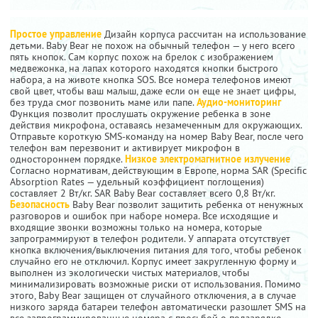
Простое управление
Дизайн корпуса рассчитан на использование
детьми. Baby Bear не похож на обычный телефон — у него всего
пять кнопок. Сам корпус похож на брелок с изображением
медвежонка, на лапах которого находятся кнопки быстрого
набора, а на животе кнопка SOS. Все номера телефонов имеют
свой цвет, чтобы ваш малыш, даже если он еще не знает цифры,
без труда смог позвонить маме или папе.
Аудио-мониторинг
Функция позволит прослушать окружение ребенка в зоне
действия микрофона, оставаясь незамеченным для окружающих.
Отправьте короткую SMS-команду на номер Baby Bear, после чего
телефон вам перезвонит и активирует микрофон в
одностороннем порядке.
Низкое электромагнитное излучение
Согласно нормативам, действующим в Европе, норма SAR (Specific
Absorption Rates — удельный коэффициент поглощения)
составляет 2 Вт/кг. SAR Baby Bear составляет всего 0,8 Вт/кг.
Безопасность
Baby Bear позволит защитить ребенка от ненужных
разговоров и ошибок при наборе номера. Все исходящие и
входящие звонки возможны только на номера, которые
запрограммируют в телефон родители. У аппарата отсутствует
кнопка включения/выключения питания для того, чтобы ребенок
случайно его не отключил. Корпус имеет закругленную форму и
выполнен из экологически чистых материалов, чтобы
минимализировать возможные риски от использования. Помимо
этого, Baby Bear защищен от случайного отключения, а в случае
низкого заряда батареи телефон автоматически разошлет SMS на
все запрограммированные номера с просьбой о подзарядке.