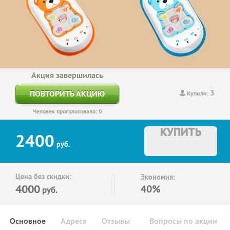
Акция завершилась
3
ПОВТОРИТЬ АКЦИЮ
Купили:
Человек проголосовало: 0
КУПИТЬ
2400
руб.
Цена без скидки:
Экономия:
4000
40%
руб.
Основное
Адреса
Отзывы
Вопросы по акции