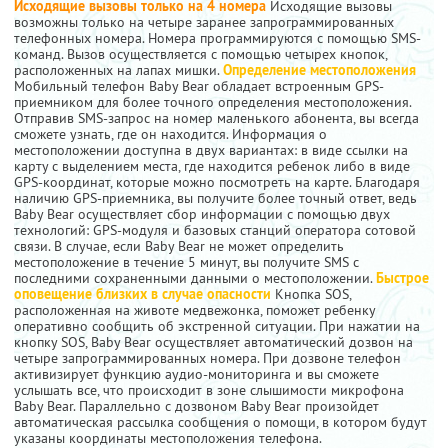
Исходящие вызовы только на 4 номера
Исходящие вызовы
возможны только на четыре заранее запрограммированных
телефонных номера. Номера программируются с помощью SMS-
команд. Вызов осуществляется с помощью четырех кнопок,
расположенных на лапах мишки.
Определение местоположения
Мобильный телефон Baby Bear обладает встроенным GPS-
приемником для более точного определения местоположения.
Отправив SMS-запрос на номер маленького абонента, вы всегда
сможете узнать, где он находится. Информация о
местоположении доступна в двух вариантах: в виде ссылки на
карту с выделением места, где находится ребенок либо в виде
GPS-координат, которые можно посмотреть на карте. Благодаря
наличию GPS-приемника, вы получите более точный ответ, ведь
Baby Bear осуществляет сбор информации с помощью двух
технологий: GPS-модуля и базовых станций оператора сотовой
связи. В случае, если Baby Bear не может определить
местоположение в течение 5 минут, вы получите SMS с
последними сохраненными данными о местоположении.
Быстрое
оповещение близких в случае опасности
Кнопка SOS,
расположенная на животе медвежонка, поможет ребенку
оперативно сообщить об экстренной ситуации. При нажатии на
кнопку SOS, Baby Bear осуществляет автоматический дозвон на
четыре запрограммированных номера. При дозвоне телефон
активизирует функцию аудио-мониторинга и вы сможете
услышать все, что происходит в зоне слышимости микрофона
Baby Bear. Параллельно с дозвоном Baby Bear произойдет
автоматическая рассылка сообщения о помощи, в котором будут
указаны координаты местоположения телефона.