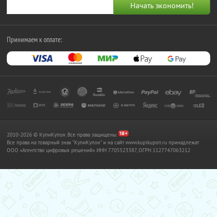
Принимаем к оплате:
2010-2026 © КупиКупон. Все права защищены.
Все права на товарный знак "КупиКупон" и на сайт www.kupikupon.ru принадлежат
OOO «Агентство цифровых решений» ИНН 7705523387, ОГРН 1127747063212