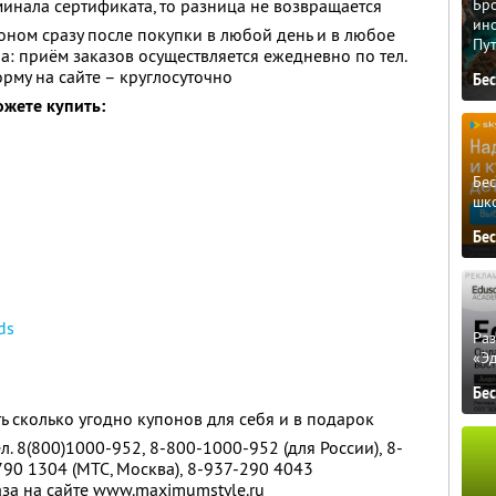
минала сертификата, то разница не возвращается
Бро
ино
оном сразу после покупки в любой день и в любое
Пу
а: приём заказов осуществляется ежедневно по тел.
орму на сайте – круглосуточно
Бе
ожете купить:
Бе
шк
Бе
ds
Ра
«Э
Бе
ь сколько угодно купонов для себя и в подарок
л. 8(800)1000-952, 8-800-1000-952 (для России), 8-
790 1304 (МТС, Москва), 8-937-290 4043
аза на сайте www.maximumstyle.ru