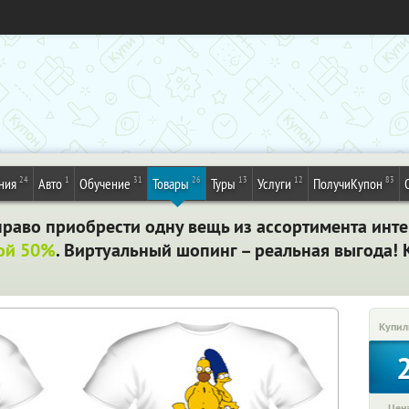
24
1
31
26
13
12
83
ния
Авто
Обучение
Товары
Туры
Услуги
ПолучиКупон
право приобрести одну вещь из ассортимента инт
кой 50%
. Виртуальный шопинг – реальная выгода!
Купил
Цена