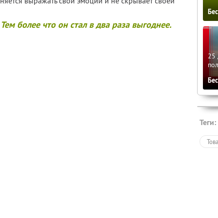
есняется выражать свои эмоции и не скрывает своей
Бе
Тем более что он стал в два раза выгоднее.
25 
по
Бе
Теги:
Тов