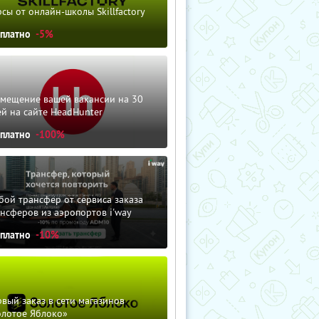
сы от онлайн-школы Skillfactory
сплатно
-5%
змещение вашей вакансии на 30
й на сайте HeadHunter
сплатно
-100%
ой трансфер от сервиса заказа
нсферов из аэропортов i'way
сплатно
-10%
вый заказ в сети магазинов
олотое Яблоко»