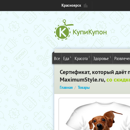
Красноярск
6
2
1
Все
Еда
Красота
Здоровье
Развлече
Сертификат, который даёт 
MaximumStyle.ru,
со скид
Главная
Товары