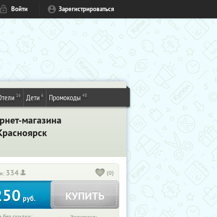
Войти
Зарегистрироваться
16
6
48
Отели
Дети
Промокоды
ернет-магазина
 Красноярск
334
(0)
и:
250
КУПИТЬ
руб.
 без скидки: