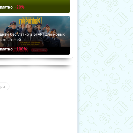
сплатно
-20%
дней бесплатно в START для новых
льзователей
сплатно
-100%
ары