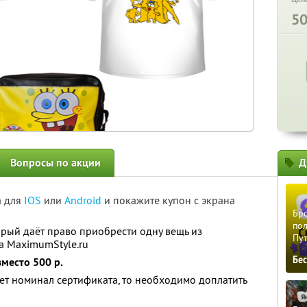
5
Вопросы по акции
Д
а для
IOS
или
Android
и покажите купон с экрана
Бро
пол
орый даёт право приобрести одну вещь из
Пу
а MaximumStyle.ru
Бе
вместо 500 р.
ет номинал сертификата, то необходимо доплатить