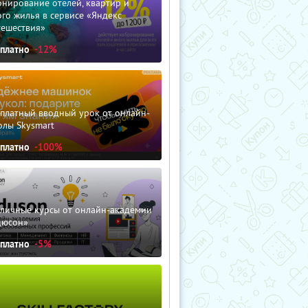
нирование отелей, квартир и
го жилья в сервисе «Яндекс
тешествия»
сплатно
-12%
сплатный вводный урок от онлайн-
олы Skysmart
сплатно
-100%
зличные курсы от онлайн-академии
дюсон»
сплатно
-5%