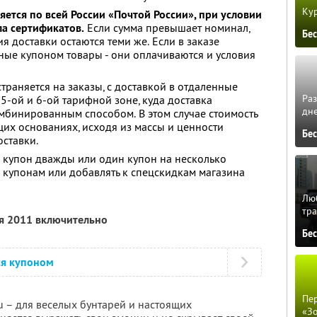
Кур
яется по всей России «Почтой России», при условии
а сертификатов.
Если сумма превышает номинал,
Бе
я доставки остаются теми же. Если в заказе
ные купоном товары - они оплачиваются и условия
траняется на заказы, с доставкой в отдаленные
Ра
5-ой и 6-ой тарифной зоне, куда доставка
дне
мбинированным способом. В этом случае стоимость
щих основаниях, исходя из массы и ценности
Бе
оставки.
 купон дважды или один купон на несколько
о купонам или добавлять к спецскидкам магазина
Люб
тра
ря 2011 включительно
Бе
ся купоном
Пер
u – для веселых бунтарей и настоящих
«З