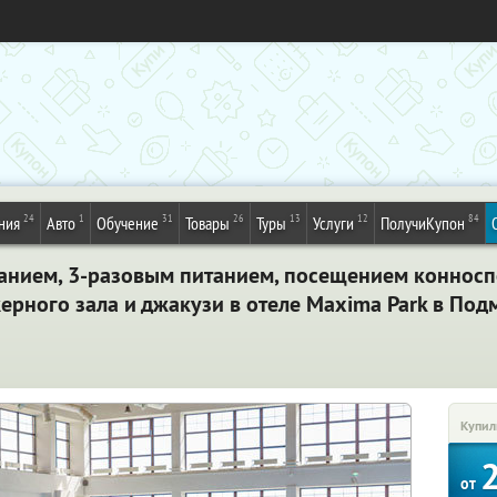
24
1
31
26
13
12
84
ния
Авто
Обучение
Товары
Туры
Услуги
ПолучиКупон
ванием, 3-разовым питанием, посещением коннос
ерного зала и джакузи в отеле Maxima Park в Под
Купил
от