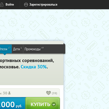
Войти
Зарегистрироваться
17
6
49
Отели
Дети
Промокоды
портивных соревнований,
московье.
Скидка 30%
.
30
(39)
и:
2000
руб.