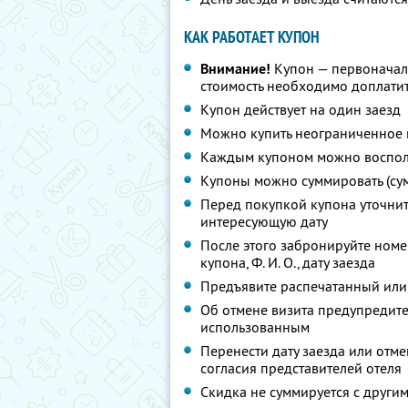
КАК РАБОТАЕТ КУПОН
Внимание!
Купон — первоначал
стоимость необходимо доплатит
Купон действует на один заезд
Можно купить неограниченное 
Каждым купоном можно восполь
Купоны можно суммировать (су
Перед покупкой купона уточни
интересующую дату
После этого забронируйте номе
купона,
Ф. И. О.,
дату заезда
Предъявите распечатанный или
Об отмене визита предупредите 
использованным
Перенести дату заезда или отм
согласия представителей отеля
Скидка не суммируется с друг