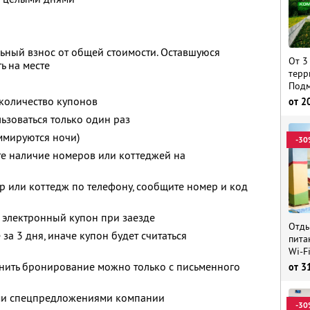
ьный взнос от общей стоимости. Оставшуюся
От 3
ь на месте
терр
Подм
количество купонов
от
2
зоваться только один раз
ммируются ночи)
-30
те наличие номеров или коттеджей на
р или коттедж по телефону, сообщите номер и код
 электронный купон при заезде
Отды
за 3 дня, иначе купон будет считаться
пита
Wi-F
енить бронирование можно только с письменного
от
3
ими спецпредложениями компании
-30