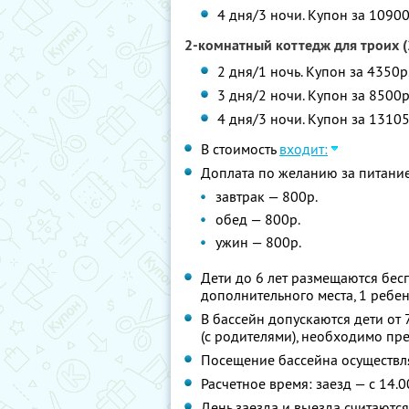
4 дня/3 ночи. Купон за 10900
2-комнатный коттедж для троих (
2 дня/1 ночь. Купон за 4350р
3 дня/2 ночи. Купон за 8500р
4 дня/3 ночи. Купон за 13105
В стоимость
входит:
Доплата по желанию за питани
завтрак — 800р.
обед — 800р.
ужин — 800р.
Дети до 6 лет размещаются бес
дополнительного места, 1 ребе
В бассейн допускаются дети от 7
(с родителями), необходимо пр
Посещение бассейна осуществл
Расчетное время: заезд — с 14.0
День заезда и выезда считаютс