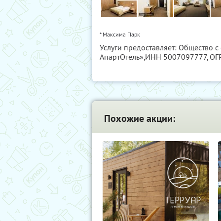
* Максима Парк
Услуги предоставляет: Общество 
АпартОтель»,
ИНН 5007097777
, О
Похожие акции: