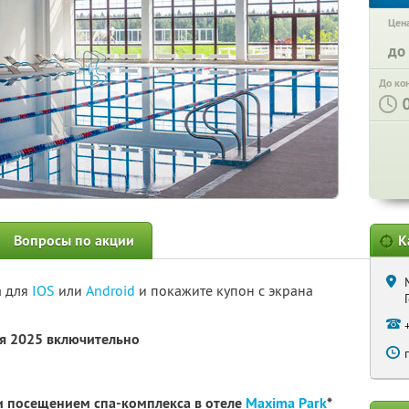
Цена
до
До ко
Вопросы по акции
К
а для
IOS
или
Android
и покажите купон с экрана
ря 2025 включительно
и посещением спа-комплекса в отеле
Maxima Park
*