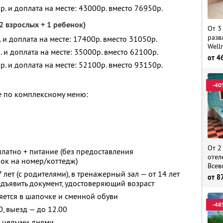
р. и доплата на месте: 43000р. вместо 76950р.
2 взрослых + 1 ребенок)
От 3
разв
. и доплата на месте: 17400р. вместо 31050р.
Well
. и доплата на месте: 35000р. вместо 62100р.
от
4
р. и доплата на месте: 52100р. вместо 93150р.
-40
е по комплексному меню:
От 2
платно + питание (без предоставления
отел
нок на номер/коттедж)
Всев
 лет (с родителями), в тренажерный зал — от 14 лет
от
8
едъявить документ, удостоверяющий возраст
яется в шапочке и сменной обуви
-48
0, выезд — до 12.00
я целыми днями