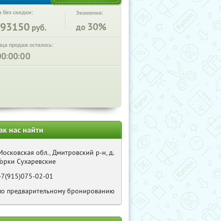
 без скидки:
Экономия:
93150
30%
до
руб.
нца продаж осталось:
:
:
ак нас найти
Московская обл., Дмитровский р-н, д.
Горки Сухаревские
+7(915)075-02-01
по предварительному бронированию