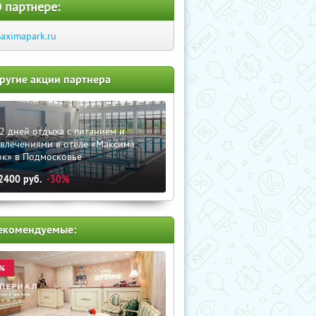
 партнере:
aximapark.ru
ругие акции партнера
2 дней отдыха с питанием и
звлечениями в отеле «Максима
рк» в Подмосковье
2400
руб.
-30%
екомендуемые:
%