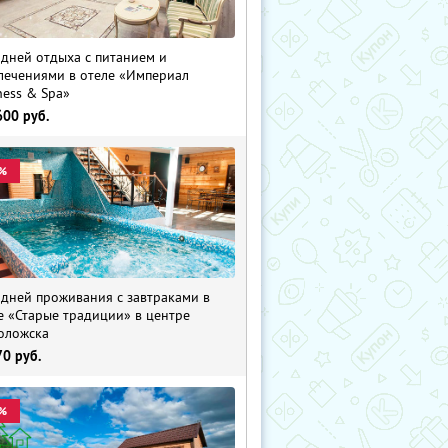
 дней отдыха с питанием и
лечениями в отеле «Империал
ness & Spa»
600
руб.
%
 дней проживания с завтраками в
е «Старые традиции» в центре
оложска
70
руб.
%