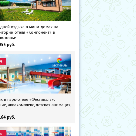
 дней отдыха в мини-домах на
итории отеля «Компонент» в
осковье
053
руб.
%
х в парк-отеле «Фестиваль»:
ние, аквакомплекс, детская анимация,
i
164
руб.
%