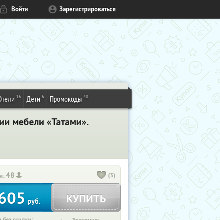
Войти
Зарегистрироваться
16
6
48
Отели
Дети
Промокоды
ии мебели «Татами».
48
(3)
и:
605
КУПИТЬ
руб.
 без скидки: