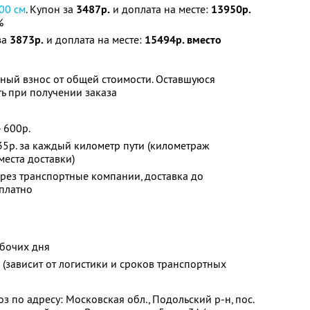
00 см
. Купон за
3487р.
и доплата на месте:
13950р.
%
за
3873р.
и доплата на месте:
15494р. вместо
ный взнос от общей стоимости. Оставшуюся
ь при получении заказа
 600р.
 35р. за каждый километр пути (километраж
 места доставки)
ерез транспортные компании, доставка до
платно
абочих дня
 (зависит от логистики и сроков транспортных
 по адресу: Московская обл., Подольский р-н, пос.