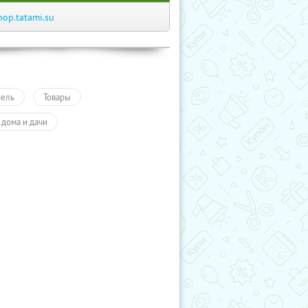
hop.tatami.su
ель
Товары
 дома и дачи