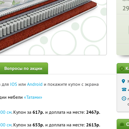
2
Вопросы по акции
К
а для
IOS
или
Android
и покажите купон с экрана
удии мебели
«Татами»
200 см
. Купон за
617р.
и доплата на месте:
2467р.
О
200 см
. Купон за
653р.
и доплата на месте:
2613р.