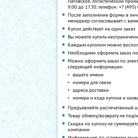
Лаговское, логистический промы
9.00 до 17.30, телефон: +7 (495)
После заполнения формы в лич
менеджер согласовывает с вами
Купон действует на один заказ
Вы можете купить неограниченн
Каждым купоном можно восполь
Необходимо оформить заказ по 
Можно оформить заказ по элек
следующей информации:
вашего имени
номера для связи
адреса доставки
номера и кода купона и назв
Предъявляйте распечатанный и
Товар обмену/возврату не подл
Скидка по купону не суммируе
компании
Информацию по условиям акции