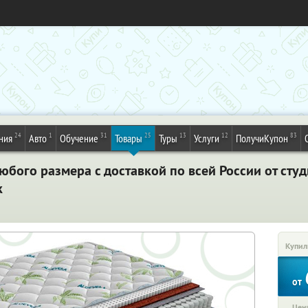
24
1
31
25
13
12
83
ния
Авто
Обучение
Товары
Туры
Услуги
ПолучиКупон
бого размера с доставкой по всей России от студ
к
Купил
от
Цена