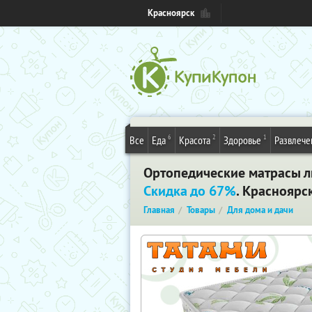
Красноярск
6
2
1
Все
Еда
Красота
Здоровье
Развлече
Ортопедические матрасы лю
Скидка до 67%
. Красноярс
Главная
Товары
Для дома и дачи