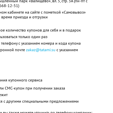
шленный парк «Валищево», вл. 5, стр. 3А (пн-пт с
 668-12-51)
ном кабинете на сайте с пометкой «Самовывоз»
 время приезда и отгрузки
ое количество купонов для себя и в подарок
зоваться только один раз
телефону с указанием номера и кода купона
тронной почте
zakaz@tatami.su
с указанием
ания купонного сервиса
ли СМС-купон при получении заказа
ежит
тся с другими специальными предложениями
 вы также можете уточнить по телефону компании: