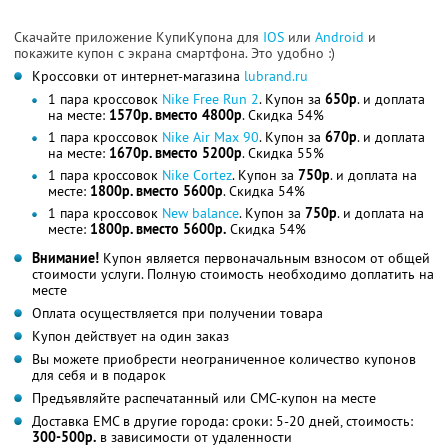
Скачайте приложение КупиКупона для
IOS
или
Android
и
покажите купон с экрана смартфона. Это удобно :)
Кроссовки от интернет-магазина
lubrand.ru
1 пара кроссовок
Nike Free Run 2
. Купон за
650р
. и доплата
на месте:
1570р. вместо 4800р
. Скидка 54%
1 пара кроссовок
Nike Air Max 90
. Купон за
670р
. и доплата
на месте:
1670р. вместо 5200р
. Скидка 55%
1 пара кроссовок
Nike Cortez
. Купон за
750р
. и доплата на
месте:
1800р. вместо 5600р
. Скидка 54%
1 пара кроссовок
New balance
. Купон за
750р
. и доплата на
месте:
1800р. вместо 5600р.
Скидка 54%
Внимание!
Купон является первоначальным взносом от общей
стоимости услуги. Полную стоимость необходимо доплатить на
месте
Оплата осуществляется при получении товара
Купон действует на один заказ
Вы можете приобрести неограниченное количество купонов
для себя и в подарок
Предъявляйте распечатанный или СМС-купон на месте
Доставка ЕМС в другие города: сроки: 5-20 дней, стоимость:
300-500р.
в зависимости от удаленности