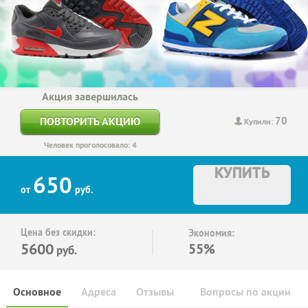
Акция завершилась
70
ПОВТОРИТЬ АКЦИЮ
Купили:
Человек проголосовало: 4
КУПИТЬ
650
от
руб.
Цена без скидки:
Экономия:
5600
55%
руб.
Основное
Адреса
Отзывы
Вопросы по акции