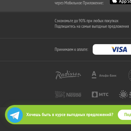
через Мобильное Приложение:
Сэкономьте до 90% при любых покупках
Подпишитесь на самые выгодные предложения
Принимаем к оплате:
Под
Хочешь быть в курсе выгодных предложений?
2010-2026 © КупиКупон. Все права защищены.
Все права на товарный знак "КупиКупон" и на сайт