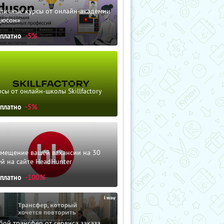
зличные курсы от онлайн-академии
дюсон»
сплатно
-5%
сы от онлайн-школы Skillfactory
сплатно
-5%
змещение вашей вакансии на 30
й на сайте HeadHunter
сплатно
-100%
ой трансфер от сервиса заказа