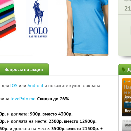
2
Вопросы по акции
Д
а для
IOS
или
Android
и покажите купон с экрана
Бе
азина
lovePolo.me
.
Скидка до 76%
шк
Бе
0р.
и доплата:
900р. вместо 4300р.
0р.
и доплата на месте:
2300р. вместо 12900р.
50р.
и доплата на месте:
3500р. вместо 21500р.
+