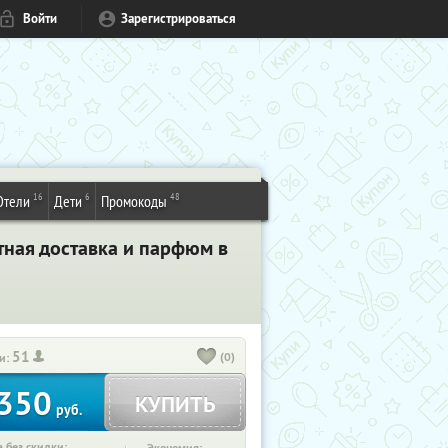
Войти
Зарегистрироваться
16
6
48
Отели
Дети
Промокоды
тная доставка и парфюм в
51
(0)
и:
350
КУПИТЬ
руб.
 без скидки: