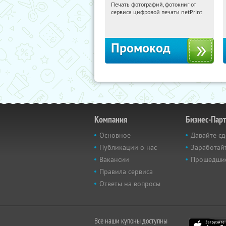
Печать фотографий, фотокниг от
21:18:26
Получили:
4
сервиса цифровой печати netPrint
Россия
Промокод
Компания
Бизнес-Пар
Основное
Давайте сд
Публикации о нас
Заработайт
Вакансии
Прошедши
Правила сервиса
Ответы на вопросы
Все наши купоны доступны