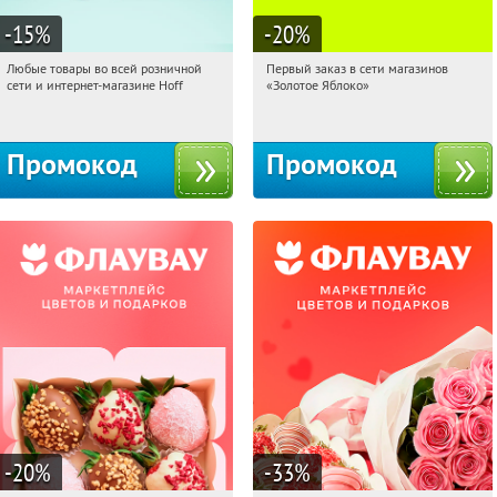
-15
%
-20
%
Любые товары во всей розничной
Первый заказ в сети магазинов
21:18:26
Получили:
83
21:18:26
Получи первым!
сети и интернет-магазине Hoff
«Золотое Яблоко»
Москва, 1-й Волоколамский проезд,
Россия
10с1
Промокод
Промокод
-20
%
-33
%