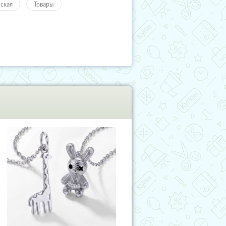
ская
Товары