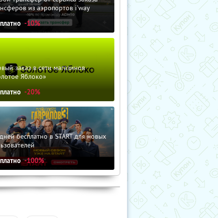
нсферов из аэропортов i'way
сплатно
-10%
вый заказ в сети магазинов
олотое Яблоко»
сплатно
-20%
дней бесплатно в START для новых
льзователей
сплатно
-100%