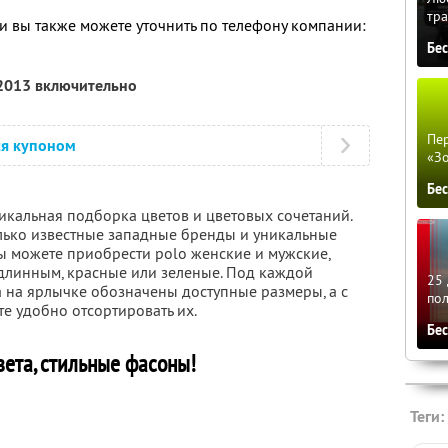
тра
 вы также можете уточнить по телефону компании:
Бе
 2013 включительно
Пер
ся купоном
«З
Бе
никальная подборка цветов и цветовых сочетаний.
олько известные западные бренды и уникальные
ы можете приобрести polo женские и мужские,
длинным, красные или зеленые. Под каждой
25 
 на ярлычке обозначены доступные размеры, а с
по
е удобно отсортировать их.
Бе
вета, стильные фасоны!
Теги: