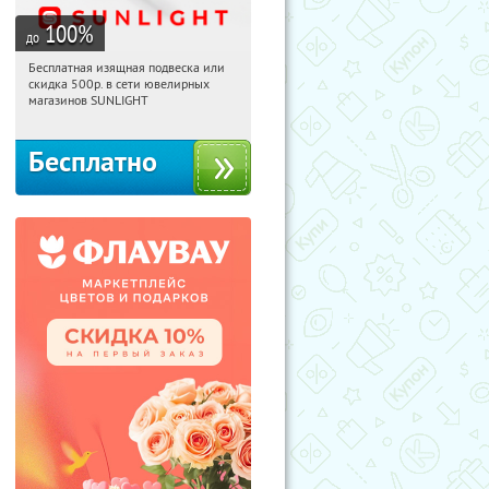
100
%
до
Бесплатная изящная подвеска или
21:18:26
Получили:
73
скидка 500р. в сети ювелирных
Россия
магазинов SUNLIGHT
Бесплатно