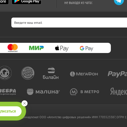
не выходя из чата:
писаться
 www.kupikupon.ru принадлежат OOO «Агентство цифровых решений» ИНН 7705523387, ОГРН