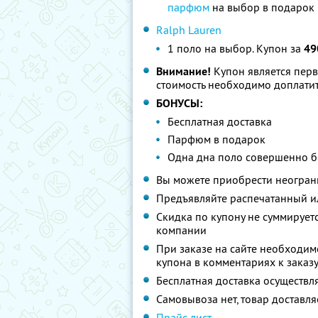
парфюм
на выбор в подарок
Ralph Lauren
1 поло на выбор. Купон за
49
Внимание!
Купон является пер
стоимость необходимо доплатит
БОНУСЫ:
Бесплатная доставка
Парфюм в подарок
Одна дна поло совершенно бе
Вы можете приобрести неограни
Предъявляйте распечатанный и
Скидка по купону не суммируе
компании
При заказе на сайте необходим
купона в комментариях к заказ
Бесплатная доставка осуществля
Самовывоза нет, товар доставля
Прайс-лист