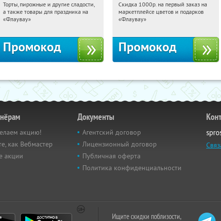
Торты, пирожные и другие сладости,
Скидка 1000р. на первый заказ на
21:18:26
Получили:
6
21:18:26
Получили:
18
а также товары для праздника на
маркетплейсе цветов и подарков
Россия
Россия
«Флаувау»
«Флаувау»
Промокод
Промокод
тнёрам
Документы
Кон
елаем акцию!
Агентский договор
spro
е, как Вебмастер
Лицензионный договор
Связ
е акции
Публичная оферта
Политика конфиденциальности
Ищите скидки поблизости,