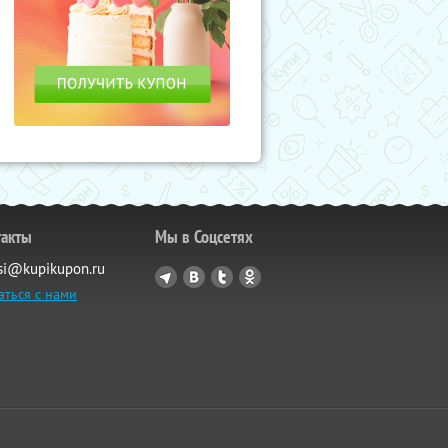
такты
Мы в Соцсетях
si@kupikupon.ru
аться с нами