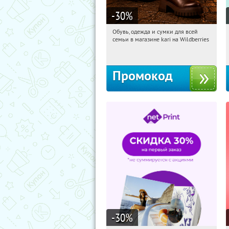
-30
%
Обувь, одежда и сумки для всей
21:18:26
Получи первым!
семьи в магазине kari на Wildberries
Россия
Промокод
-30
%