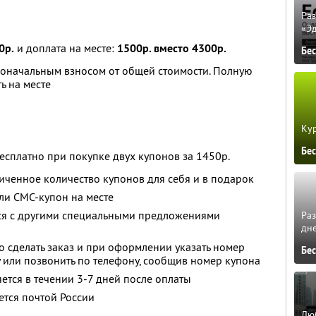
Ра
«Э
0р.
и доплата на месте:
1500р. вместо 4300р.
Бе
воначальным взносом от общей стоимости. Полную
ь на месте
Кур
Бе
сплатно при покупке двух купонов за 1450р.
ченное количество купонов для себя и в подарок
ли СМС-купон на месте
тся с другими специальными предложениями
Ра
дне
о сделать заказ и при оформлении указать номер
Бе
у или позвонить по телефону, сообщив номер купона
ется в течении 3-7 дней после оплаты
ется почтой России
Люб