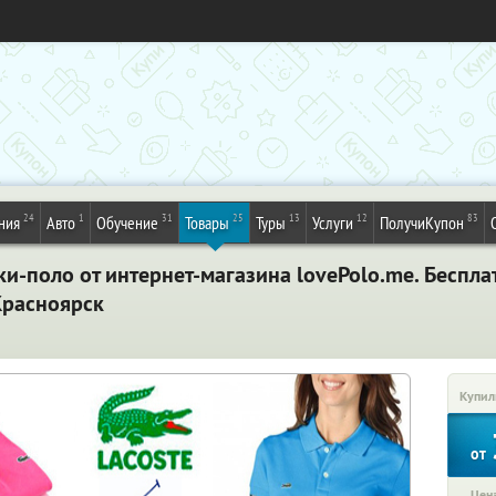
24
1
31
25
13
12
83
ния
Авто
Обучение
Товары
Туры
Услуги
ПолучиКупон
-поло от интернет-магазина lovePolo.me. Беспла
Красноярск
Купил
от
Цена