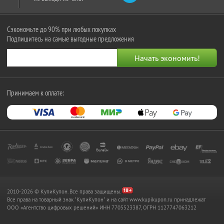
Сэкономьте до 90% при любых покупках
Подпишитесь на самые выгодные предложения
Принимаем к оплате:
2010-2026 © КупиКупон. Все права защищены.
Все права на товарный знак "КупиКупон" и на сайт www.kupikupon.ru принадлежат
OOO «Агентство цифровых решений» ИНН 7705523387, ОГРН 1127747063212