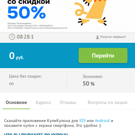
:
:
Получи первым!
0
руб.
Цена без скидки:
Экономия:
∞
50
%
Основное
Адреса
Отзывы
Вопросы по акции
Скачайте приложение КупиКупона для
IOS
или
Android
и
покажите купон с экрана смартфона. Это удобно :)