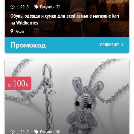
11:28:12
Получили:
32
Обувь, одежда и сумки для всей семьи в магазине kari
на Wildberries
Россия
Промокод
ПОДРОБНЕЕ
100
%
до
11:28:12
Получили:
80