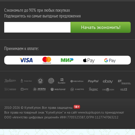
Сэкономьте до 90% при любых покупках
Подпишитесь на самые выгодные предложения
Принимаем к оплате:
2010-2026 © КупиКупон. Все права защищены.
Все права на товарный знак "КупиКупон" и на сайт www.kupikupon.ru принадлежат
OOO «Агентство цифровых решений» ИНН 7705523387, ОГРН 1127747063212