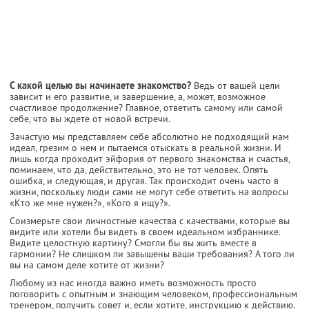
С какой целью вы начинаете знакомство?
Ведь от вашей цели
зависит и его развитие, и завершение, а, может, возможное
счастливое продолжение? Главное, ответить самому или самой
себе, что вы ждете от новой встречи.
Зачастую мы представляем себе абсолютно не подходящий нам
идеал, грезим о нем и пытаемся отыскать в реальной жизни. И
лишь когда проходит эйфория от первого знакомства и счастья,
поминаем, что да, действительно, это не тот человек. Опять
ошибка, и следующая, и другая. Так происходит очень часто в
жизни, поскольку люди сами не могут себе ответить на вопросы
«Кто же мне нужен?», «Кого я ищу?».
Соизмерьте свои личностные качества с качествами, которые вы
видите или хотели бы видеть в своем идеальном избраннике.
Видите целостную картину? Смогли бы вы жить вместе в
гармонии? Не слишком ли завышены ваши требования? А того ли
вы на самом деле хотите от жизни?
Любому из нас иногда важно иметь возможность просто
поговорить с опытным и знающим человеком, профессиональным
тренером, получить совет и, если хотите, инструкцию к действию.