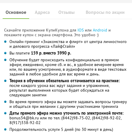
Основное
Адреса
Отзывы
Вопросы по акции
Скачайте приложение КупиКупона для
IOS
или
Android
и
покажите купон с экрана смартфона. Это удобно :)
Онлайн-тренинг «Знакомства и флирт» от центра личностного
и делового прогресса «ЛайфСтайл»
Вы платите
159 р. вместо 3990 р.
Обучение будет происходить конфиденциально в прямом
эфире, ежедневно, кроме сб. и вс., в удобное вечернее время
или, по вашему усмотрению, в аудиоформате в виде текстовых
заданий в любое удобное для вас время и день.
Теория в обучении обязательно оттачивается на практике:
после каждого урока вас ждут задания и упражнения,
результат выполнения которых будет обсуждаться на
следующем занятии
Во время прямого эфира вы можете задавать вопросы тренеру
и общаться при желании с другими участниками тренинга
Даты прямого эфира можно уточнить по электронной почте:
bonus34@bk.ru или по тел. (8442)98-75-02, (8442)98-92-02,
8(917)338-92-02
Продолжительность услуги 5 дней (по 30 минут в день)