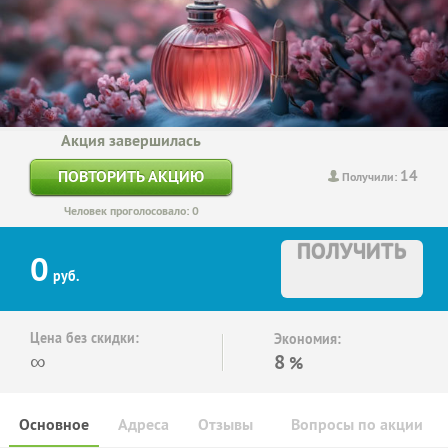
Акция завершилась
14
ПОВТОРИТЬ АКЦИЮ
Получили:
Человек проголосовало: 0
ПОЛУЧИТЬ
0
руб.
Цена без скидки:
Экономия:
∞
8
%
Основное
Адреса
Отзывы
Вопросы по акции