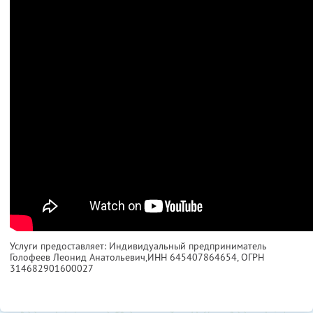
Услуги предоставляет: Индивидуальный предприниматель
Голофеев Леонид Анатольевич,
ИНН 645407864654
, ОГРН
314682901600027