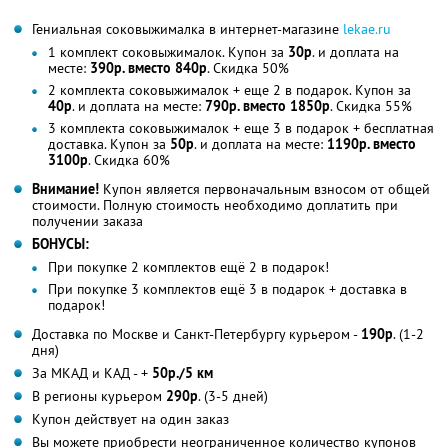
Гениальная соковыжималка в интернет-магазине
lekae.ru
1 комплект соковыжималок. Купон за
30р
. и доплата на
месте:
390р. вместо 840р
. Скидка 50%
2 комплекта соковыжималок + еще 2 в подарок. Купон за
40р
. и доплата на месте:
790р. вместо 1850р
. Скидка 55%
3 комплекта соковыжималок + еще 3 в подарок + бесплатная
доставка. Купон за
50р
. и доплата на месте:
1190р. вместо
3100р
. Скидка 60%
Внимание!
Купон является первоначальным взносом от общей
стоимости. Полную стоимость необходимо доплатить при
получении заказа
БОНУСЫ:
При покупке 2 комплектов ещё 2 в подарок!
При покупке 3 комплектов ещё 3 в подарок + доставка в
подарок!
Доставка по Москве и Санкт-Петербургу курьером -
190р
. (1-2
дня)
За МКАД и КАД - +
50р./5 км
В регионы курьером
290р
. (3-5 дней)
Купон действует на один заказ
Вы можете приобрести неограниченное количество купонов