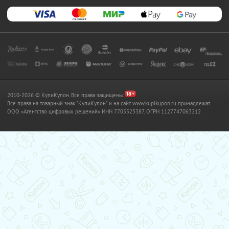
2010-2026 © КупиКупон. Все права защищены.
Все права на товарный знак "КупиКупон" и на сайт www.kupikupon.ru принадлежат
OOO «Агентство цифровых решений» ИНН 7705523387, ОГРН 1127747063212