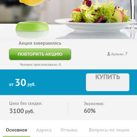
Акция завершилась
7
ПОВТОРИТЬ АКЦИЮ
Купили:
Человек проголосовало: 0
КУПИТЬ
30
от
руб.
Цена без скидки:
Экономия:
3100
60%
руб.
Основное
Адреса
Отзывы
Вопросы по акции