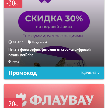
-30
%
08:58:12
Получили:
4
Печать фотографий, фотокниг от сервиса цифровой
печати netPrint
Россия
Промокод
ПОДРОБНЕЕ
-20
%