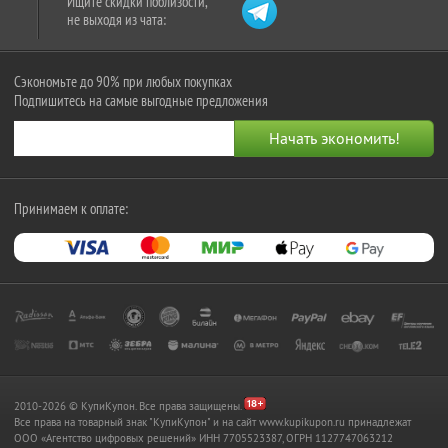
Ищите скидки поблизости,
не выходя из чата:
Сэкономьте до 90% при любых покупках
Подпишитесь на самые выгодные предложения
Принимаем к оплате:
2010-2026 © КупиКупон. Все права защищены.
Все права на товарный знак "КупиКупон" и на сайт www.kupikupon.ru принадлежат
OOO «Агентство цифровых решений» ИНН 7705523387, ОГРН 1127747063212