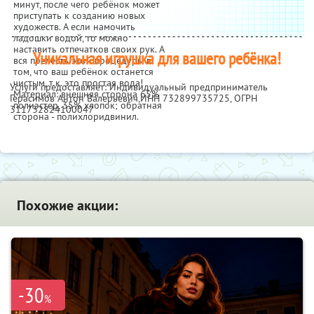
минут, после чего ребёнок может
приступать к созданию новых
художеств. А если намочить
ладошки водой, то можно
наставить отпечатков своих рук. А
Уникальная игрушка для вашего ребёнка!
вся прелесть этой процедуры в
том, что ваш ребёнок останется
чистым, т.к. это простая вода!
Услуги предоставляет: Индивидуальный предприниматель
Материал: внешняя сторона 65%
Герасимов Антон Валерьевич,
ИНН 732899735725
, ОГРН
полиэстер, 35% хлопок; обратная
311732824100047
сторона - полихлоридвинил.
Похожие акции:
-30
%