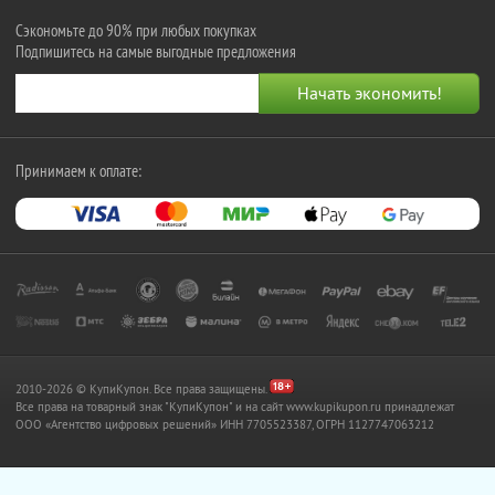
Сэкономьте до 90% при любых покупках
Подпишитесь на самые выгодные предложения
Принимаем к оплате:
2010-2026 © КупиКупон. Все права защищены.
Все права на товарный знак "КупиКупон" и на сайт www.kupikupon.ru принадлежат
OOO «Агентство цифровых решений» ИНН 7705523387, ОГРН 1127747063212