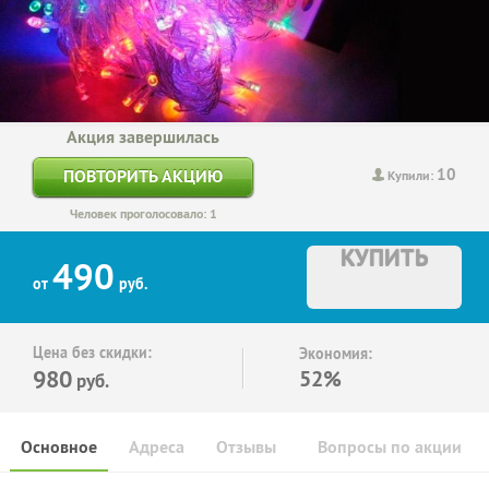
Акция завершилась
10
ПОВТОРИТЬ АКЦИЮ
Купили:
Человек проголосовало: 1
КУПИТЬ
490
от
руб.
Цена без скидки:
Экономия:
980
52%
руб.
Основное
Адреса
Отзывы
Вопросы по акции