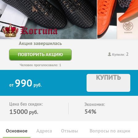
Акция завершилась
2
ПОВТОРИТЬ АКЦИЮ
Купили:
Человек проголосовало: 1
КУПИТЬ
990
от
руб.
Цена без скидки:
Экономия:
15000
54%
руб.
Основное
Адреса
Отзывы
Вопросы по акции