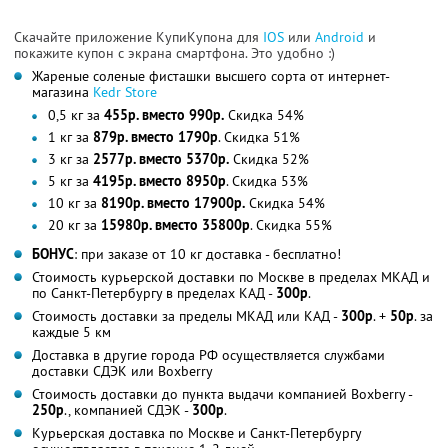
Скачайте приложение КупиКупона для
IOS
или
Android
и
покажите купон с экрана смартфона. Это удобно :)
Жареные соленые фисташки высшего сорта от интернет-
магазина
Kedr Store
0,5 кг за
455р. вместо 990р.
Скидка 54%
1 кг за
879р. вместо 1790р
. Скидка 51%
3 кг за
2577р. вместо 5370р.
Скидка 52%
5 кг за
4195р. вместо 8950р
. Скидка 53%
10 кг за
8190р. вместо 17900р.
Скидка 54%
20 кг за
15980р. вместо 35800р
. Скидка 55%
БОНУС
: при заказе от 10 кг доставка - бесплатно!
Стоимость курьерской доставки по Москве в пределах МКАД и
по Санкт-Петербургу в пределах КАД -
300р
.
Стоимость доставки за пределы МКАД или КАД -
300р
. +
50р
. за
каждые 5 км
Доставка в другие города РФ осуществляется службами
доставки СДЭК или Boxberry
Стоимость доставки до пункта выдачи компанией Boxberry -
250р
., компанией СДЭК -
300р
.
Курьерская доставка по Москве и Санкт-Петербургу