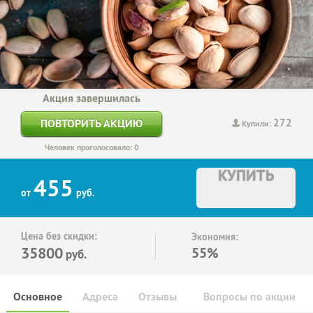
Акция завершилась
272
ПОВТОРИТЬ АКЦИЮ
Купили:
Человек проголосовало: 0
КУПИТЬ
455
от
руб.
Цена без скидки:
Экономия:
35800
55%
руб.
Основное
Адреса
Отзывы
Вопросы по акции