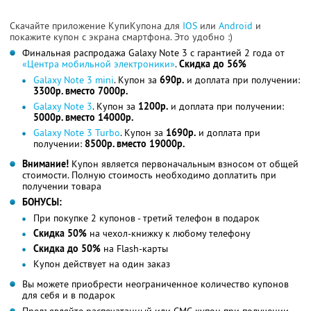
Скачайте приложение КупиКупона для
IOS
или
Android
и
покажите купон с экрана смартфона. Это удобно :)
Финальная распродажа Galaxy Note 3 c гарантией 2 года от
«Центрa мобильной электроники»
.
Скидка до 56%
Galaxy Note 3 mini
. Купон за
690р.
и доплата при получении:
3300р. вместо 7000р.
Galaxy Note 3
. Купон за
1200р.
и доплата при получении:
5000р. вместо 14000р.
Galaxy Note 3 Turbo
. Купон за
1690р.
и доплата при
получении:
8500р. вместо 19000р.
Внимание!
Купон является первоначальным взносом от общей
стоимости. Полную стоимость необходимо доплатить при
получении товара
БОНУСЫ:
При покупке 2 купонов - третий телефон в подарок
Скидка 50%
на чехол-книжку к любому телефону
Скидка до 50%
на Flash-карты
Купон действует на один заказ
Вы можете приобрести неограниченное количество купонов
для себя и в подарок