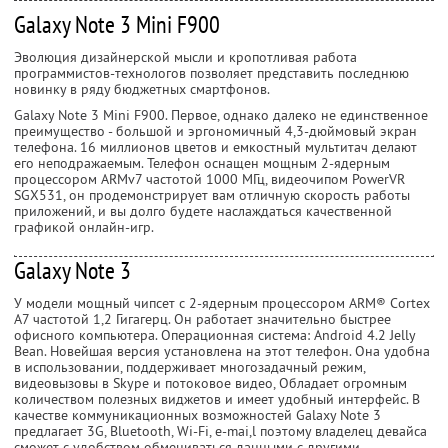
Galaxy Note 3 Mini F900
Эволюция дизайнерской мысли и кропотливая работа
программистов-технологов позволяет представить последнюю
новинку в ряду бюджетных смартфонов.
Galaxy Note 3 Mini F900. Первое, однако далеко не единственное
преимущество - большой и эргономичный 4,3-дюймовый экран
телефона. 16 миллионов цветов и емкостный мультитач делают
его неподражаемым. Телефон оснащен мощным 2-ядерным
процессором ARMv7 частотой 1000 МГц, видеочипом PowerVR
SGX531, он продемонстрирует вам отличную скорость работы
приложений, и вы долго будете наслаждаться качественной
графикой онлайн-игр.
Galaxy Note 3
У модели мощный чипсет c 2-ядерным процессором ARM® Cortex
А7 частотой 1,2 Гигагерц. Он работает значительно быстрее
офисного компьютера. Операционная система: Android 4.2 Jelly
Bean. Новейшая версия установлена на этот телефон. Она удобна
в использовании, поддерживает многозадачный режим,
видеовызовы в Skype и потоковое видео, Обладает огромным
количеством полезных виджетов и имеет удобный интерфейс. В
качестве коммуникационных возможностей Galaxy Note 3
предлагает 3G, Bluetooth, Wi-Fi, е-mai,l поэтому владелец девайса
сможет с удобством обмениваться данными с другими