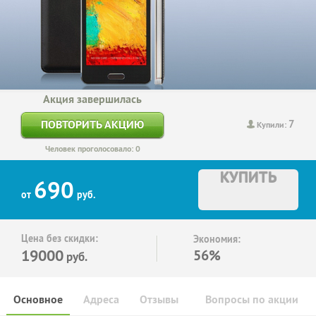
Акция завершилась
7
ПОВТОРИТЬ АКЦИЮ
Купили:
Человек проголосовало: 0
КУПИТЬ
690
от
руб.
Цена без скидки:
Экономия:
19000
56%
руб.
Основное
Адреса
Отзывы
Вопросы по акции