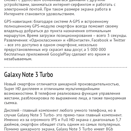
устройствами, заниматься интернет-серфингом и работать с
электронной почтой. При таком размере экрана работа в
Интернете становится удовольствием.
GPS-навигация: благодаря системе A-GPS и встроенному
полноценному GPS-модулю смартфон всегда поможет своему
владельцу добраться до пункта назначения оптимальным
маршрутом. Время загрузки позиционирования – всего 3 секунды.
Развлечения: «Одноклассники» и «ВКонтакте», Facebook и Twitter
– все это доступно в одном смартфоне, несколько
предустановленных игр скрасит ваш досуг, а 5 000 000
бесплатных приложений GooglePlay сделают его ярким и
незабываемым.
Galaxy Note 3 Turbo
Новый смартфон отличается шикарной производительностью,
Super HD дисплеем и отличными мультимедийными
возможностями. В телефоне реализована функция управления
жестами, разблокировка по выражению лица, а также панорамная
съемка.
Дисплей - главный компонент любого умного телефона, но в
случае Galaxy Note 3 Turbo- это прямо-таки главный компонент.
Именно из-за огромного IPS и Full HD экрана с диагональю 5,7
дюймов, смартфон обещает стать одним из самых популярных.
Помимо шикарного экрана, Galaxy Note 3 Turbo имеет 8Gb