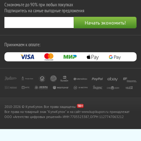
Сэкономьте до 90% при любых покупках
Подпишитесь на самые выгодные предложения
Принимаем к оплате:
2010-2026 © КупиКупон. Все права защищены.
Все права на товарный знак "КупиКупон" и на сайт www.kupikupon.ru принадлежат
OOO «Агентство цифровых решений» ИНН 7705523387, ОГРН 1127747063212