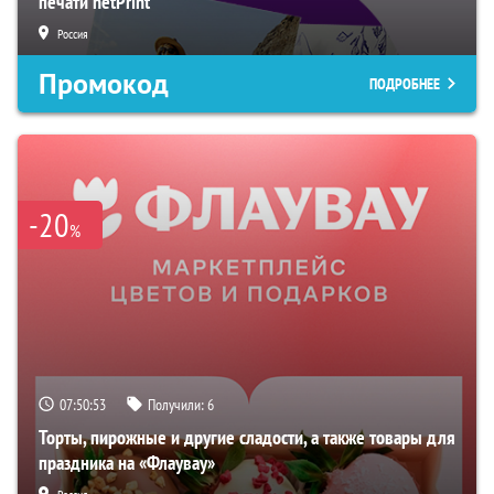
печати netPrint
Россия
Промокод
ПОДРОБНЕЕ
-20
%
07:50:52
Получили:
6
Торты, пирожные и другие сладости, а также товары для
праздника на «Флаувау»